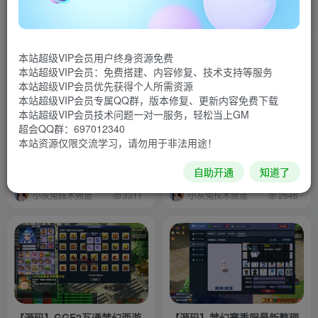
排序
最新
热门
点赞
评论
收藏
销量
本站超级VIP会员用户终身资源免费
本站超级VIP会员：免费搭建、内容修复、技术支持等服务
本站超级VIP会员优先获得个人所需资源
本站超级VIP会员专属QQ群，版本修复、更新内容免费下载
本站超级VIP会员技术问题一对一服务，轻松当上GM
超会QQ群：697012340
最新版笑傲西游-7月
小白梦幻08复古西游源码教学
本站资源仅限交流学习，请勿用于非法用途！
包含原理实践各种教程（8个G
视频教学）
自助开通
知道了
游戏网单
梦幻网单
梦幻专区
# 梦幻西游
梦幻教学
梦幻专区
教学频
小灰兔技术频道
小灰兔技术频道
3311
2646
【源码】GGE2互通梦幻西游
【源码】梦幻赛季服最新整理