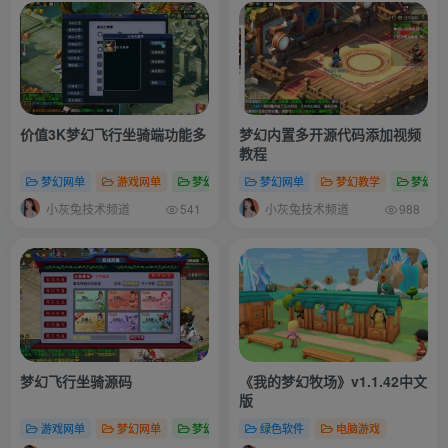
价值3K梦幻飞行坐骑端功能多
梦幻内置多开源代码添加视频
教程
梦幻网单
游戏网单
梦幻专区
梦幻网单
梦幻教学
梦幻工
小灰兔技术频道
小灰兔技术频道
541
988
梦幻飞行坐骑源码
《我的梦幻牧场》v1.1.42中文
版
游戏网单
梦幻网单
梦幻专区
绿色软件
电脑游戏