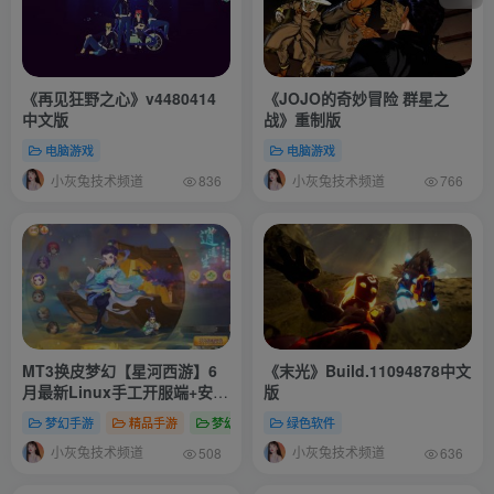
《再见狂野之心》v4480414
《JOJO的奇妙冒险 群星之
中文版
战》重制版
电脑游戏
电脑游戏
小灰兔技术频道
小灰兔技术频道
836
766
MT3换皮梦幻【星河西游】6
《末光》Build.11094878中文
月最新Linux手工开服端+安卓
版
苹果双端+GM后台+全套源码
梦幻手游
精品手游
梦幻专区
绿色软件
小灰兔技术频道
小灰兔技术频道
508
636