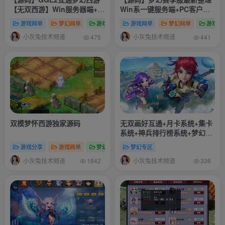
【无双西游】Win服务器端+安
Win系一键服务端+PC客户端
卓/PC客户端+全套源码+搭建
+GM工具+全套源码+详细搭建
游戏网单
梦幻网单
游戏分享
游戏网单
梦幻网单
游戏分
教程
教程
小灰兔技术频道
小灰兔技术频道
475
441
双模梦怀西游独家源码
无双画好互通+月卡系统+集卡
系统+神兵排行榜系统+梦幻精
灵智能问答系统+双龙阵营+更
游戏分享
游戏网单
梦幻网单
梦幻专区
多功能自行体验+搭建教程+攻
小灰兔技术频道
小灰兔技术频道
略+源码
1842
336