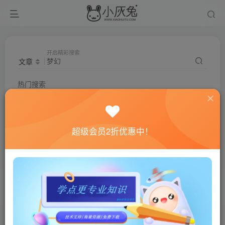
开启精彩搜索
文章
热门搜索
梦幻
笑傲
飞蛾
超变
非凡
热更新
梦幻西游
钓鱼
index
单机
超梦工具
田螺西游
超级会员2折优惠中！
问道
星辰
大话
传奇
扶摇
破解
笑傲西游
萌宠
搜索
梦幻
，共找到
82
个文章
文章
用户
商品