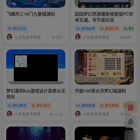
飞蛾吊三16门九黎城源码
囧囧梦幻西游最新修复版PC安
卓互通，非市面垃圾
梦幻专区
游戏网单
游戏分享
梦幻专
小灰兔技术频道
小灰兔技术频道
553
950
梦幻案例lua游戏设计录屏从无
开服108将水浒梦幻端源码
到有
梦幻教学
梦幻专区
游戏网单
梦幻网单
游戏分
小灰兔技术频道
小灰兔技术频道
1112
694