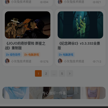
小灰兔技术频道
小灰兔技术频道
694
821
《JOJO的奇妙冒险 群星之
《纪念碑谷2》v3.3.332全景
战》重制版
版
绿色软件
电脑游戏
电脑游戏
小灰兔技术频道
小灰兔技术频道
576
713
1
2
…
5
专心做好一件事