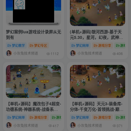
梦幻案例lua游戏设计录屏从无
(单机+源码)银河西游-基于天
到有
元5.30，星河，幻夜，武神端
基础上融合打造
梦幻教学
梦幻专区
梦幻网单
游戏分享
游戏网
小灰兔技术频道
小灰兔技术频道
1112
406
【单机+源码】魔改包子4超变-
【单机+源码】天元3-装备库-
功德系统-神器系统-战备系统-
分体-千变万化-首领挑战-巅峰
灵气系统-转生系统-称号系统-
赛等功能全
梦幻网单
游戏分享
游戏网单
梦幻网单
游戏分享
游戏网
更多功能玩法自行体验-搭建教
小灰兔技术频道
小灰兔技术频道
程-源码
417
371