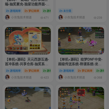
端-抽奖累充-独家功能界面-修
仙模式等-玩法多
游戏网单
梦幻网单
游戏分享
未分类
小灰兔技术频道
小灰兔技术频道
471
239
【单机+源码】天元西游互通-
【单机+源码】绘梦DNF中变-
首冲系统-共享仓库-抽奖系统-
超级传送系统-称谓系统-龙魂
世界BOSS系统-称号进阶系统-
系统-图鉴系统-战令系统-扫荡
游戏网单
梦幻网单
游戏分享
游戏网单
梦幻网单
游戏分
阵法系统-更多玩法自行体验-
系统-更多玩法功能自行体验-
小灰兔技术频道
小灰兔技术频道
搭建教程-攻略-源码
搭建教程
423
368