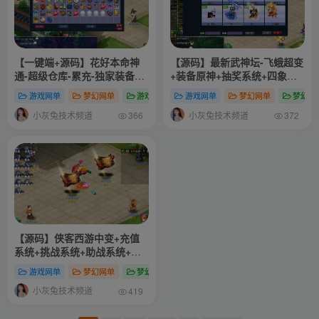
【一键端+源码】花好本命神
【源码】最新武神坛-飞蛾超变
通-超级仓库-累充-独家装备词
+装备原神+抽奖系统+四象系
条-内置多开-转生等
统+无极神魂系统+装备buff系
游戏网单
梦幻网单
游戏分享
游戏网单
梦幻网单
梦幻专
统+装备洗练系统+境界系统
小灰兔技术频道
小灰兔技术频道
+挂机系统+功能颇多自行体验
366
372
+搭建教程+全套源码
【源码】侠客西游中变+充值
系统+挑战系统+助战系统+首
冲系统+赐福系统+扫荡系统
游戏网单
梦幻网单
梦幻专区
+挂机系统+锻造系统+绝学系
小灰兔技术频道
统+更多功能自行体验+搭建教
419
程+源码