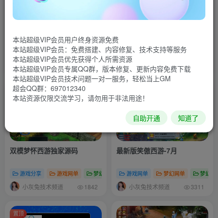
龙拳西游三端仿官互通–7月
笑傲最新7月超变
本站超级VIP会员用户终身资源免费
本站超级VIP会员：免费搭建、内容修复、技术支持等服务
梦幻专区
梦幻网单
梦幻专区
本站超级VIP会员优先获得个人所需资源
小灰兔技术频道
小灰兔技术频道
1191
1076
本站超级VIP会员专属QQ群，版本修复、更新内容免费下载
本站超级VIP会员技术问题一对一服务，轻松当上GM
超会QQ群：697012340
置顶
置顶
本站资源仅限交流学习，请勿用于非法用途！
自助开通
知道了
双模梦怀西游独家源码
最新版笑傲西游-7月
游戏分享
游戏网单
梦幻网单
游戏网单
梦幻网单
梦幻专
小灰兔技术频道
小灰兔技术频道
1842
3311
置顶