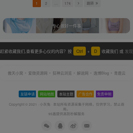
1
2
…
174
跳转
专心做好一件事
赶紧收藏我们,查看更多心仪的内容？按
Ctrl
+
D
收藏我们 或
发现
更多
傲天小窝
爱微资源网
狂神云浏览
解说网
逸博Blog
青鹿云
友链申请
-
网站地图
-
本站主题
-
广告合作
-
免责申明
-
Copyright © 2021 ·
小灰兔
·
本站所有资源采集于网络
，仅供学习，禁止商
用。
95盾提供高防秒解服务