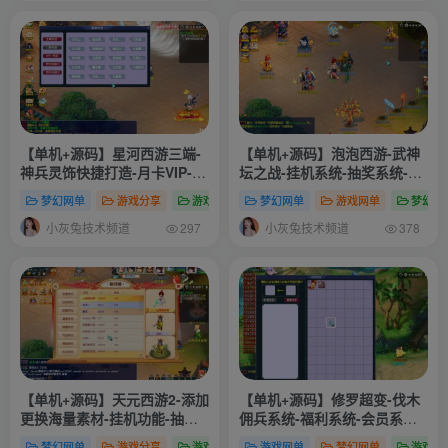
【单机+源码】星河西游三端-
【单机+源码】泡泡西游-武神
神兵灵饰快捷打造-月卡VIP-世
坛之战-挂机系统-抽奖系统-巅
界BOSS-每日礼包-助战等
峰赛-千变万化-共享背包-搭建
梦幻网单
游戏分享
游戏网单
梦幻网单
游戏网单
梦幻专
教程-攻略-源码
小灰兔技术频道
小灰兔技术频道
297
378
【单机+源码】天元西游2-添加
【单机+源码】修罗超变-伐木
更换海量素材-挂机功能-抽奖
佣兵系统-福利系统-会员系统-
大仓库-定制礼包等应有尽有
挂机系统-随缘塔系统-修罗系
梦幻网单
游戏分享
游戏网单
游戏网单
梦幻网单
游戏分