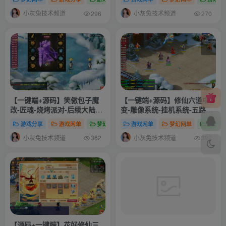
统-搭建教程-源码
小灰兔技术频道
小灰兔技术频道
296
270
【一键端+源码】笑傲包子魔
【一键端+源码】修仙六道中
改-匠魂-烧烤派对-后续大陆更
变-雕像系统-挂机系统-五路财
新等
神系统-破镜系统-四道轮回-渡
游戏分享
游戏网单
梦幻网单
游戏网单
梦幻网单
游戏分
劫系统-世界地图–等等更多自
小灰兔技术频道
小灰兔技术频道
行体验-搭建教程-攻略-源码
362
392
【源码+一键端】花好修仙三