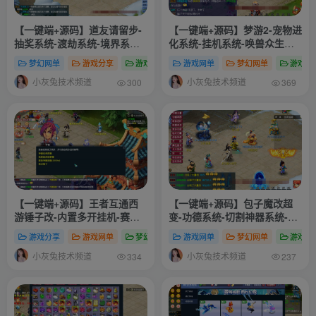
【一键端+源码】道友请留步-
【一键端+源码】梦游2-宠物进
抽奖系统-渡劫系统-境界系统-
化系统-挂机系统-唤兽众生系
超级仓库-炼丹系统-挑战系统-
统-累成系统-假人系统-诸多功
梦幻网单
游戏分享
游戏网单
游戏网单
梦幻网单
游戏分
挂机系统-更多功能玩法自行研
能自行体验-搭建教程-源码
小灰兔技术频道
小灰兔技术频道
究-搭建教程-攻略-源码
300
369
【一键端+源码】王者互通西
【一键端+源码】包子魔改超
游锤子改-内置多开挂机-赛季
变-功德系统-切割神器系统-装
副本-VIP累充抽奖等-应有尽有
备进阶-战备系统-灵气系统-等
游戏分享
游戏网单
梦幻网单
游戏网单
梦幻网单
游戏分
等更多自行体验-搭建教程-攻
小灰兔技术频道
小灰兔技术频道
略-源码
334
237