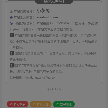
版权声明
小灰兔
本站网络名称：
本站永久网址：
xiaohuitu.com
网站侵权说明：
本站采用 CC BY-NC-SA 4.0 国际许可协议 进
行许可，转载或引用本站文章应遵循相同协议。
1
本站提供的资源采集自国内外各大媒体和网络，仅供试玩体
验；不得将上述内容用于商业或者非法用途，否则，一切后果请
用户自负。
2
如果您喜欢该资源内容，请支持正版，购买注册，得到更好
的正版服务。
3
我们非常重视版权问题, 如果有侵犯版权的资源请尽快联系站
长，我们会在24h内删除有争议的资源。
站长邮箱：
fenxiangwang@qq.com
THE END
梦幻教学
梦幻专区
教学频道