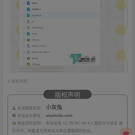
©
版权声明
版权声明
小灰兔
本站网络名称：
本站永久网址：
xiaohuitu.com
网站侵权说明：
本站采用 CC BY-NC-SA 4.0 国际许可协议 进
行许可，转载或引用本站文章应遵循相同协议。