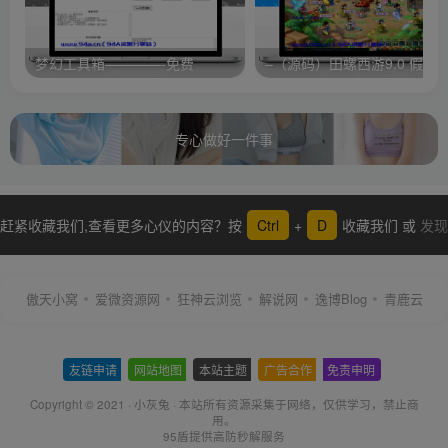
梦幻工具箱————-免费
专心做好一件事
赶紧收藏我们,查看更多心仪的内容？按
Ctrl
+
D
收藏我们 或
发现
更多
傲天小窝
爱微资源网
狂神云浏览
解说网
逸博Blog
青鹿云
友链申请
-
网站地图
-
本站主题
-
广告合作
-
免责申明
-
Copyright © 2021 ·
小灰兔
·
本站所有资源采集于网络
，仅供学习，禁止商
用。
95盾提供高防秒解服务