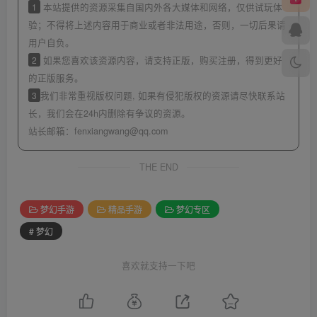
1
本站提供的资源采集自国内外各大媒体和网络，仅供试玩体
验；不得将上述内容用于商业或者非法用途，否则，一切后果请
用户自负。
2
如果您喜欢该资源内容，请支持正版，购买注册，得到更好
的正版服务。
3
我们非常重视版权问题, 如果有侵犯版权的资源请尽快联系站
长，我们会在24h内删除有争议的资源。
站长邮箱：
fenxiangwang@qq.com
THE END
梦幻手游
精品手游
梦幻专区
# 梦幻
喜欢就支持一下吧