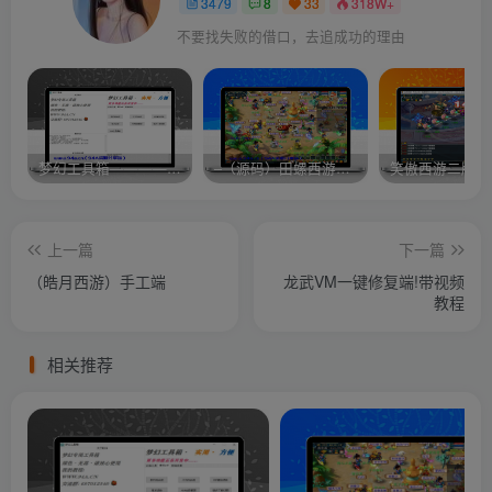
3479
8
33
318W+
不要找失败的借口，去追成功的理由
梦幻工具箱————-免费
–（源码）田螺西游9.0 假人摆摊18门派飞升渡劫化圣助战最新BB谛听….
笑傲西游二版-
上一篇
下一篇
（皓月西游）手工端
龙武VM一键修复端!带视频
教程
相关推荐