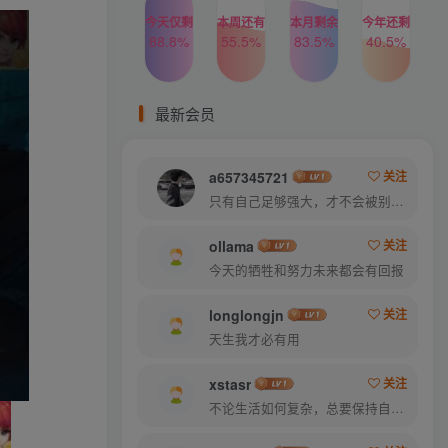
今天仅剩
本周还有
本月剩余
今年还剩
88.8%
55.5%
83.5%
40.5%
最新会员
a657345721
关注
只有自己足够强大，才不会被别人践踏
ollama
关注
今天的牺牲和努力未来都会有回报
longlongjn
关注
天生我才必有用
xstasr
关注
不论生活如何复杂，总要保持自己的那一份优雅