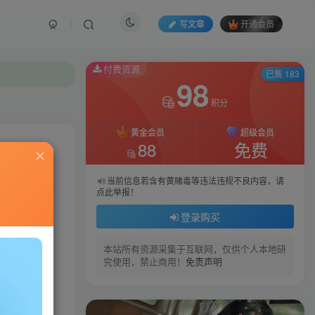
写文章
开通会员
付费资源
已售 183
98
积分
黄金会员
超级会员
88
免费
私信
当前信息若含有黄赌毒等违法违规不良内容，请
点此举报！
3041
9
登录购买
本站所有资源采集于互联网，仅供个人本地研
究使用，禁止商用！
免责声明
，整套下