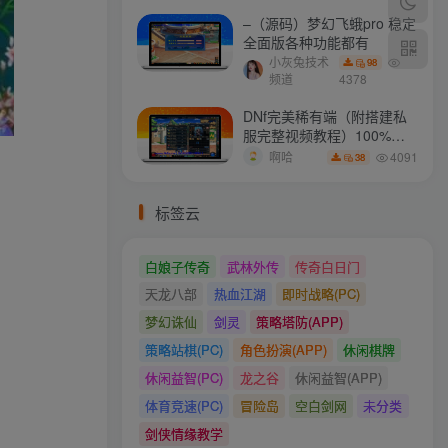
–（源码）梦幻飞蛾pro 稳定
全面版各种功能都有
小灰兔技术
98
频道
4378
DNf完美稀有端（附搭建私
服完整视频教程）100%可
搭建(附完美端升级补丁)
4091
啊哈
38
标签云
白娘子传奇
武林外传
传奇白日门
天龙八部
热血江湖
即时战略(PC)
梦幻诛仙
剑灵
策略塔防(APP)
策略站棋(PC)
角色扮演(APP)
休闲棋牌
休闲益智(PC)
龙之谷
休闲益智(APP)
体育竞速(PC)
冒险岛
空白剑网
未分类
剑侠情缘教学