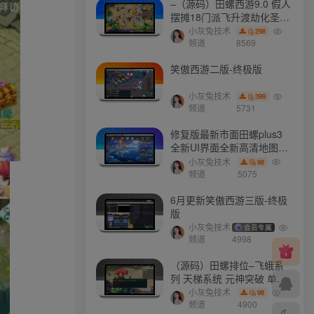
–（源码）田螺西游9.0 假人
摆摊18门派飞升渡劫化圣助
战最新BB谛听….
小灰兔技术
298
频道
8569
笑傲西游二版-终极版
小灰兔技术
399
频道
5731
修复版最新市面田螺plus3
全新UI界面全新高清地图18
门派 修复了后门ggeserver
小灰兔技术
98
打不开
频道
5075
6月更新笑傲西游三版-终极
版
小灰兔技术
会员专属
频道
4998
（源码）田螺排位–飞蛾系
列 天梯系统 元神突破 单机
免费 含GM工具
小灰兔技术
98
频道
4900