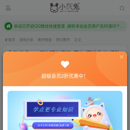
本站已开启QQ微信快速登录 ,拥有本站会员用户及时请问个人中心绑定！
已注册用户及时绑定邮箱,防止忘记资料
本站已开启QQ微信快速登录 ,拥有本站会员用户及时请问个人中心绑定！
首页
游戏分享
教学频道
梦幻教学
正文
非凡-钓鱼-08]所有版本通用_假人(摆摊,跑动,组队,
喊话,战斗)
小灰兔技术频道
关注
私信
超级会员2折优惠中！
4年前更新
2650
9
联网教程： 内附教程
单机教程： 内附教程
不懂的话联系客服！！！
[wm_notice]梦幻GGELUA假人系列教程.假人插件的简
介说明[/wm_notice]