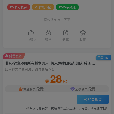
梦幻教学
梦幻专区
教学频道
喜欢就支持一下吧
点赞
9
赞赏
分享
收藏
付费资源
已售 163
非凡-钓鱼-08]所有版本通用_假人(摆摊,跑动,组队,喊话,战斗)
此内容为付费资源，请付费后查看
28
积分
免费
免费
黄金会员
超级会员
登录购买
当前信息若含有黄赌毒等违法违规不良内容，请点此举报！