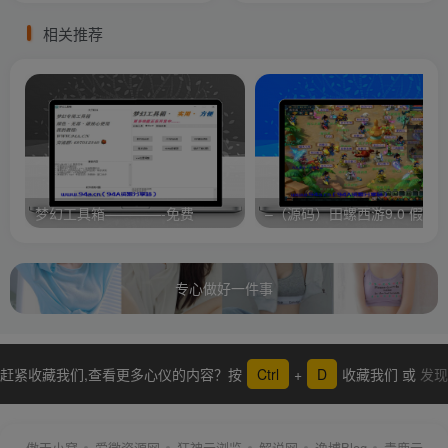
相关推荐
梦幻工具箱————-免费
专心做好一件事
赶紧收藏我们,查看更多心仪的内容？按
Ctrl
+
D
收藏我们 或
发现
更多
傲天小窝
爱微资源网
狂神云浏览
解说网
逸博Blog
青鹿云