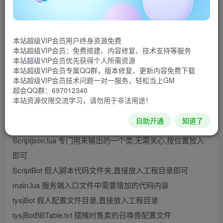
拿到手后不要全部对文件进行覆盖,先查看文件是否完整
文件名 说明
本站超级VIP会员用户终身资源免费
本站超级VIP会员：免费搭建、内容修复、技术支持等服务
Script 脚本代码目录
本站超级VIP会员优先获得个人所需资源
Script地图处理类地图处理类.lua 玩家切换地图时需要Hook
本站超级VIP会员专属QQ群，版本修复、更新内容免费下载
本站超级VIP会员技术问题一对一服务，轻松当上GM
的代码内容
超会QQ群：697012340
(风云)Script角色处理类道具处理类.lua 需要添加修改的代码
本站资源仅限交流学习，请勿用于非法用途！
内容
自助开通
知道了
(非凡)Script商店处理类摆摊处理类.lua 需要修改的代码内容
Scriptjson.lua 专门用来输出的一个类,无需关心,按位置放入
即可
ScriptBot 假人脚本代码文件夹,直接放入工程目录即可
main.lua 服务端入口文件中需要增加的代码内容
tysjBot 假人配置文件目录,直接放入工程目录
tysjBotBBTable.txt 摆摊时售卖的召唤兽配置文件