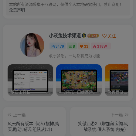
本站所有资源采集于互联网，仅供个人本地研究使用，禁止商用！
免责声明
小灰兔技术频道
关注
3479
8
33
318W+
敢于梦想，一切都将成为可能
梦幻工具箱————-免费
–（源码）田螺西游9.0 假人摆摊18门派飞升渡劫化圣助战最新BB谛听….
笑傲西游二版-
上一篇
下一篇
风云所有版本_假人(摆摊,购
笑傲西游2（增加藏宝阁.助
买,跑动,喊话,组队,战斗)
战系统.假人系统.内充）