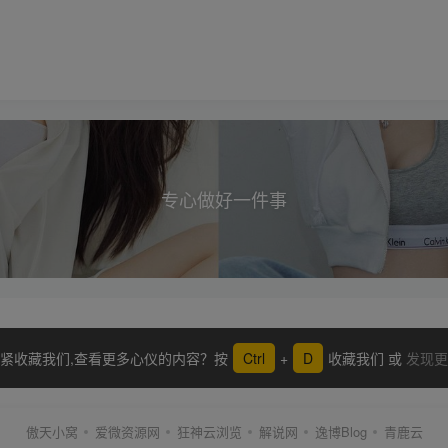
专心做好一件事
紧收藏我们,查看更多心仪的内容？按
Ctrl
+
D
收藏我们 或
发现更
傲天小窝
爱微资源网
狂神云浏览
解说网
逸博Blog
青鹿云