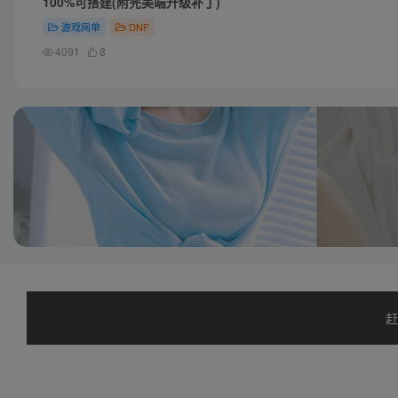
100%可搭建(附完美端升级补丁)
游戏网单
DNF
4091
8
赶