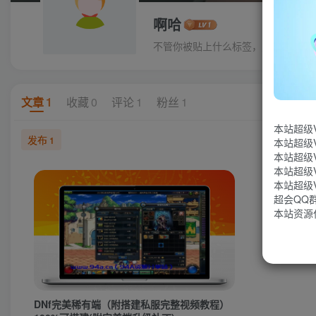
啊哈
不管你被贴上什么标签，只有你才能
文章
1
收藏
0
评论
1
粉丝
1
本站超级
发布
1
本站超级
本站超级
本站超级
本站超级
超会QQ群：
本站资源
DNf完美稀有端（附搭建私服完整视频教程）