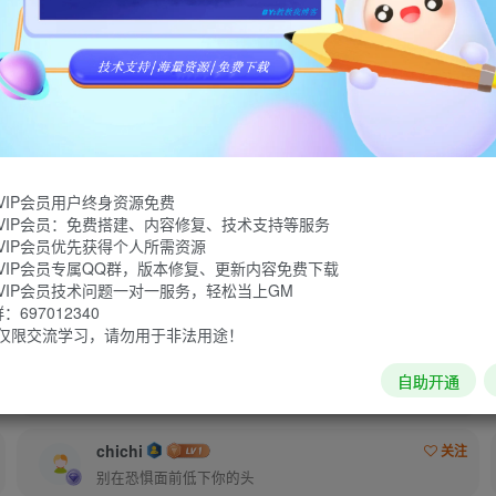
管理员
璀璨的钢花被遗弃
VIP会员用户终身资源免费
VIP会员：免费搭建、内容修复、技术支持等服务
粉丝 33
关注 0
VIP会员优先获得个人所需资源
VIP会员专属QQ群，版本修复、更新内容免费下载
你好梦单
关注
VIP会员技术问题一对一服务，轻松当上GM
697012340
有时候必须做自己的英雄
仅限交流学习，请勿用于非法用途！
a6951619
关注
自助开通
凡是我相信的，我都做了；凡是我做了的事，都是全身心地投入去做的
chichi
关注
别在恐惧面前低下你的头