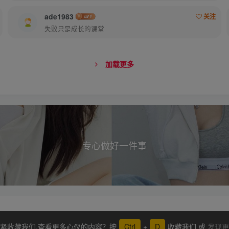
ade1983
关注
失败只是成长的课堂
加载更多
专心做好一件事
紧收藏我们,查看更多心仪的内容？按
Ctrl
+
D
收藏我们 或
发现更