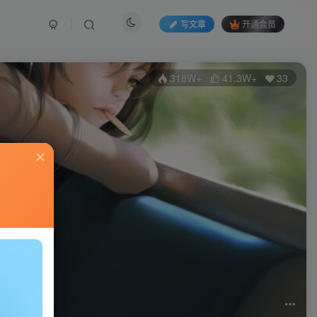
写文章
开通会员
318W+
41.3W+
33