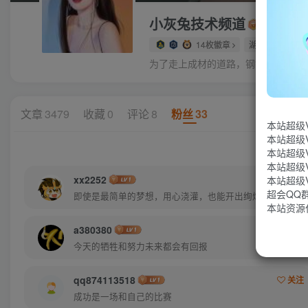
小灰兔技术频道
14枚徽章
湖北省黄冈市
为了走上成材的道路，钢铁决不惋惜
文章
3479
收藏
0
评论
8
粉丝
33
本站超级
本站超级
本站超级
本站超级
xx2252
关注
本站超级
超会QQ群：
即使是最简单的梦想，用心浇灌，也能开出绚烂的花
本站资源
a380380
关注
今天的牺牲和努力未来都会有回报
qq874113518
关注
成功是一场和自己的比赛