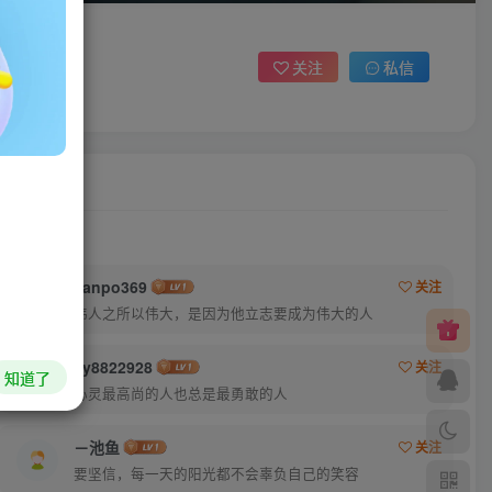
关注
私信
lianpo369
关注
伟人之所以伟大，是因为他立志要成为伟大的人
cy8822928
关注
知道了
心灵最高尚的人也总是最勇敢的人
－池鱼
关注
要坚信，每一天的阳光都不会辜负自己的笑容