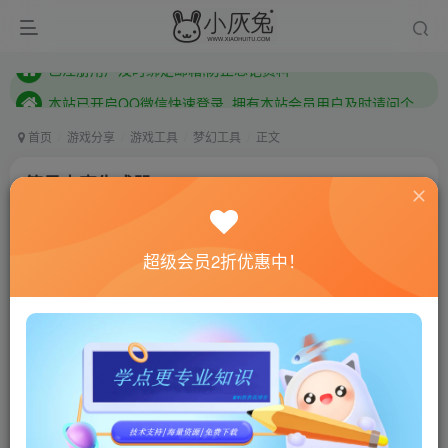
本站已开启QQ微信快速登录 ,拥有本站会员用户及时请问个人中心绑定！
已注册用户及时绑定邮箱,防止忘记资料
本站已开启QQ微信快速登录 ,拥有本站会员用户及时请问个人中心绑定！
首页
游戏分享
游戏工具
梦幻工具
正文
简易卡密生成器
小灰兔技术频道
关注
私信
4年前更新
超级会员2折优惠中！
1326
8
联网教程： 内附教程
单机教程： 内附教程
不懂的话联系客服！！！
[wm_notice]简易卡密生成器[/wm_notice]