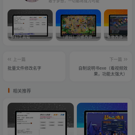
敢于梦想，一切都将成为可能
梦幻工具箱————-免费
–（源码）田螺西游9.0 假人摆摊18门派飞升渡劫化圣助战最新BB谛听….
笑傲西游二版-
上一篇
下一篇
批量文件修改名字
自制说明书exe（看视频效
果，功能太强大）
相关推荐