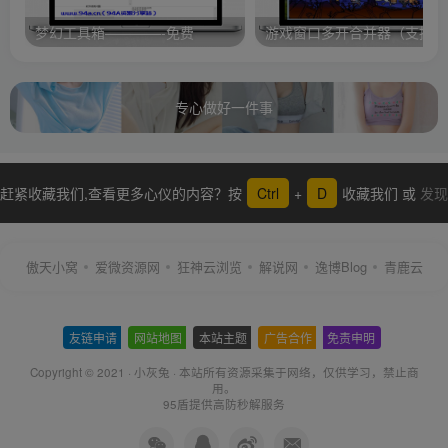
梦幻工具箱————-免费
游
专心做好一件事
赶紧收藏我们,查看更多心仪的内容？按
Ctrl
+
D
收藏我们 或
发现
更多
傲天小窝
爱微资源网
狂神云浏览
解说网
逸博Blog
青鹿云
友链申请
-
网站地图
-
本站主题
-
广告合作
-
免责申明
-
Copyright © 2021 ·
小灰兔
·
本站所有资源采集于网络
，仅供学习，禁止商
用。
95盾提供高防秒解服务