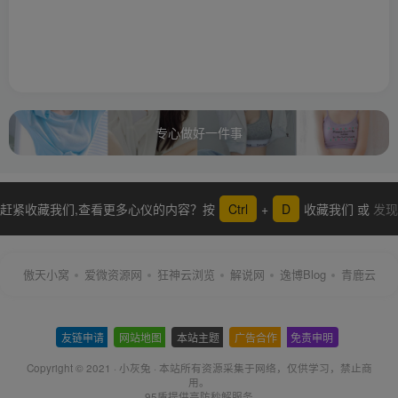
专心做好一件事
赶紧收藏我们,查看更多心仪的内容？按
Ctrl
+
D
收藏我们 或
发现
更多
傲天小窝
爱微资源网
狂神云浏览
解说网
逸博Blog
青鹿云
友链申请
-
网站地图
-
本站主题
-
广告合作
-
免责申明
-
Copyright © 2021 ·
小灰兔
·
本站所有资源采集于网络
，仅供学习，禁止商
用。
95盾提供高防秒解服务