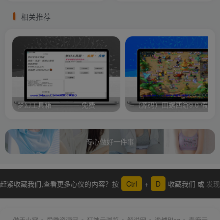
相关推荐
梦幻工具箱————-免费
专心做好一件事
赶紧收藏我们,查看更多心仪的内容？按
Ctrl
+
D
收藏我们 或
发现
更多
傲天小窝
爱微资源网
狂神云浏览
解说网
逸博Blog
青鹿云