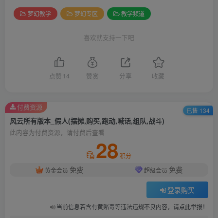
梦幻教学
梦幻专区
教学频道
喜欢就支持一下吧
点赞
14
赞赏
分享
收藏
付费资源
已售 134
风云所有版本_假人(摆摊,购买,跑动,喊话,组队,战斗)
此内容为付费资源，请付费后查看
28
积分
免费
免费
黄金会员
超级会员
登录购买
当前信息若含有黄赌毒等违法违规不良内容，请点此举报！