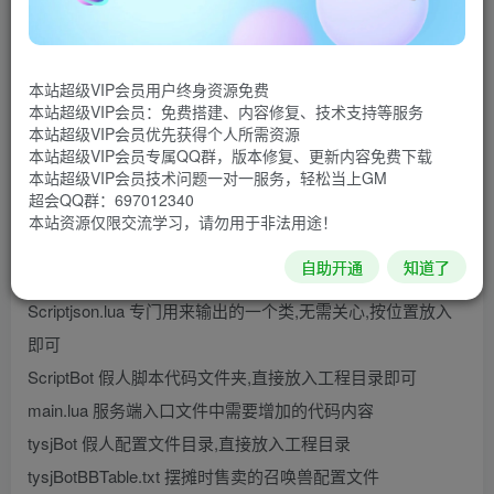
拿到手后不要全部对文件进行覆盖,先查看文件是否完整
文件名 说明
本站超级VIP会员用户终身资源免费
本站超级VIP会员：免费搭建、内容修复、技术支持等服务
Script 脚本代码目录
本站超级VIP会员优先获得个人所需资源
Script地图处理类地图处理类.lua 玩家切换地图时需要Hook
本站超级VIP会员专属QQ群，版本修复、更新内容免费下载
本站超级VIP会员技术问题一对一服务，轻松当上GM
的代码内容
超会QQ群：697012340
(风云)Script角色处理类道具处理类.lua 需要添加修改的代码
本站资源仅限交流学习，请勿用于非法用途！
内容
自助开通
知道了
(非凡)Script商店处理类摆摊处理类.lua 需要修改的代码内容
Scriptjson.lua 专门用来输出的一个类,无需关心,按位置放入
即可
ScriptBot 假人脚本代码文件夹,直接放入工程目录即可
main.lua 服务端入口文件中需要增加的代码内容
tysjBot 假人配置文件目录,直接放入工程目录
tysjBotBBTable.txt 摆摊时售卖的召唤兽配置文件