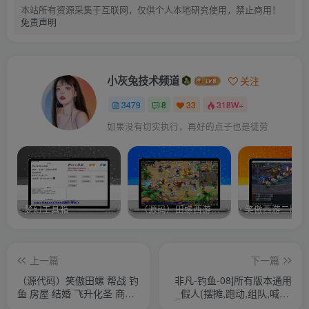
本站所有资源采集于互联网，仅供个人本地研究使用，禁止商用！
免责声明
小灰兔技术频道
关注
3479
8
33
318W+
如果没有切实执行，再好的点子也是徒劳
梦幻工具箱————-免费
–（源码）田螺西游9.0 假人摆摊18门派飞升渡劫化圣助战最新BB谛听….
笑傲西游二版-
上一篇
下一篇
（源代码）笑傲田螺 帮战 钓
非凡-钓鱼-08]所有版本通用
鱼 房屋 结婚 飞升化圣 商业
_假人(摆摊,跑动,组队,喊话,
端
战斗)