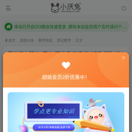
本站已开启QQ微信快速登录 ,拥有本站会员用户及时请问个人中心绑定！
已注册用户及时绑定邮箱,防止忘记资料
本站已开启QQ微信快速登录 ,拥有本站会员用户及时请问个人中心绑定！
首页
游戏分享
教学频道
梦幻教学
正文
风云所有版本_假人(摆摊,购买,跑动,喊话,组队,战
斗)
小灰兔技术频道
关注
私信
超级会员2折优惠中！
4年前更新
1637
14
联网教程： 内附教程
单机教程： 内附教程
不懂的话联系客服！！！
[wm_notice]梦幻GGELUA假人系列教程.假人插件的简
介说明[/wm_notice]