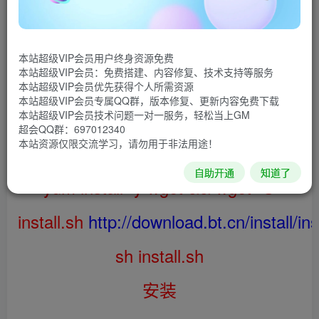
提取码：nwzx
使用说明
本站超级VIP会员用户终身资源免费
系统:
Centos 7.*
本站超级VIP会员：免费搭建、内容修复、技术支持等服务
本站超级VIP会员优先获得个人所需资源
配置
2核 4G
本站超级VIP会员专属QQ群，版本修复、更新内容免费下载
本站超级VIP会员技术问题一对一服务，轻松当上GM
——————————————————————————-
超会QQ群：697012340
本站资源仅限交流学习，请勿用于非法用途！
安装宝塔
自助开通
知道了
yum install -y wget && wget -O
install.sh
http://download.bt.cn/install/ins
sh install.sh
安装