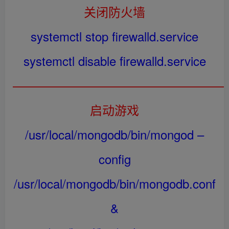
关闭防火墙
systemctl stop firewalld.service
systemctl disable firewalld.service
——————————————————
启动游戏
/usr/local/mongodb/bin/mongod –
config
/usr/local/mongodb/bin/mongodb.conf
&