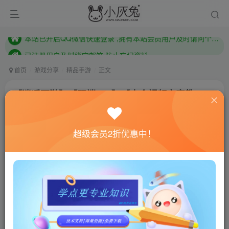
已注册用户及时绑定邮箱,防止忘记资料
本站已开启QQ微信快速登录 ,拥有本站会员用户及时请问个人中心绑定！
已注册用户及时绑定邮箱,防止忘记资料
本站已开启QQ微信快速登录 ,拥有本站会员用户及时请问个人中心绑定！
首页
游戏分享
精品手游
正文
【逍遥西游】【双端IOS】【内含视频文字教
程】！！！
小灰兔技术频道
关注
私信
超级会员2折优惠中！
4年前更新
1730
15
联网教程： 内附教程
单机教程： 内附教程
不懂的话联系客服！！！
后台工具下载链接：https://pan.baidu.com/s/1vG-
CEFeYlZ2u01m-h29DRQ