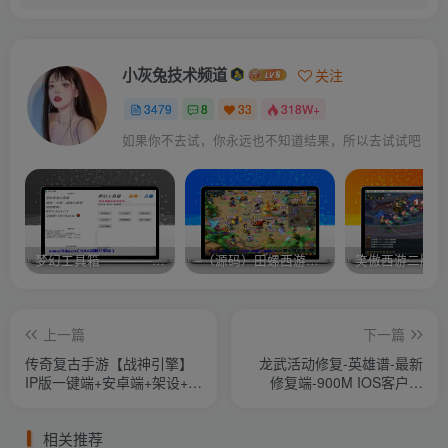
小灰兔技术频道
关注
3479
8
33
318W+
如果你不去试，你永远也不知道结果，所以去试试吧
梦幻工具箱————-免费
–（源码）田螺西游9.0 假人摆摊18门派飞升渡劫化圣助战最新BB谛听….
笑傲西游二版-
上一篇
下一篇
传奇复古手游【战神引擎】
龙武活动修复-英雄谱-最新
IP版一键端+安卓端+架设+外
修复端-900M IOS客户端
网教程
（IOS本地验证修改）
相关推荐