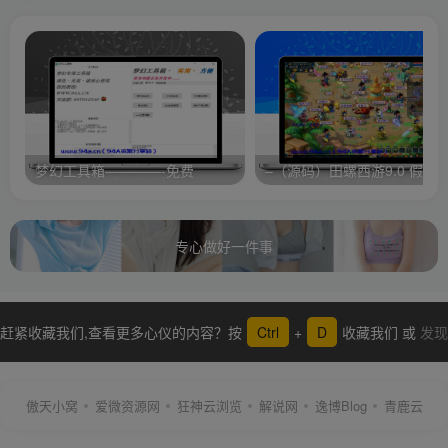
梦幻工具箱————-免费
专心做好一件事
赶紧收藏我们,查看更多心仪的内容？按
Ctrl
+
D
收藏我们 或
发现
更多
傲天小窝
爱微资源网
狂神云浏览
解说网
逸博Blog
青鹿云