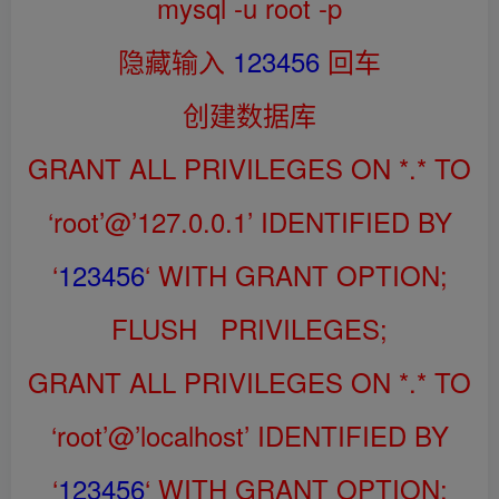
mysql -u root -p
隐藏输入
123456
回车
创建数据库
GRANT ALL PRIVILEGES ON *.* TO
‘root’@’127.0.0.1’ IDENTIFIED BY
‘
123456
‘ WITH GRANT OPTION;
FLUSH PRIVILEGES;
GRANT ALL PRIVILEGES ON *.* TO
‘root’@’localhost’ IDENTIFIED BY
‘
123456
‘ WITH GRANT OPTION;