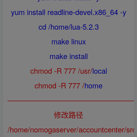
yum install readline-devel.x86_64 -y
cd /home/lua-5.2.3
make linux
make install
chmod -R 777 /usr/
local
chmod -R 777 /
home
——————————————————
修改路径
/home/nomogaserver/accountcenter/src/g