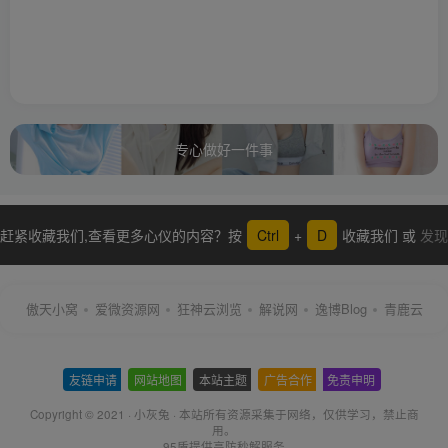
专心做好一件事
赶紧收藏我们,查看更多心仪的内容？按
Ctrl
+
D
收藏我们 或
发现
更多
傲天小窝
爱微资源网
狂神云浏览
解说网
逸博Blog
青鹿云
友链申请
-
网站地图
-
本站主题
-
广告合作
-
免责申明
-
Copyright © 2021 ·
小灰兔
·
本站所有资源采集于网络
，仅供学习，禁止商
用。
95盾提供高防秒解服务