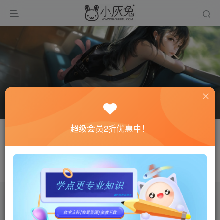
超级会员2折优惠中！
关注
私信
xs2110
平富足的盛世徒然养成一批懦夫，困苦永远是坚强之母
文章
0
收藏
0
评论
0
粉丝
0