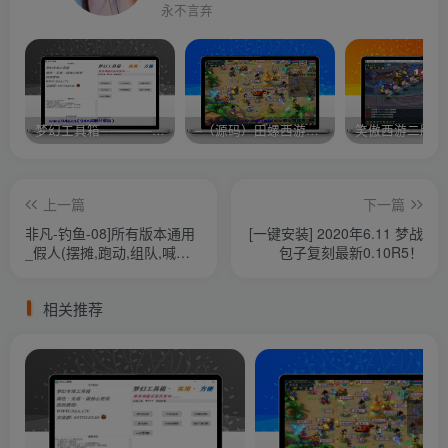
永不言弃
梦幻工具箱————-免费
–（源码）田螺西游9.0 假人摆摊18门派飞升渡劫化圣助战最新BB谛听….
笑傲西游二版-
上一篇
下一篇
非凡-钓鱼-08]所有版本通用
[一键安装] 2020年6.11 梦战
_假人(摆摊,跑动,组队,喊话,
包子复刻最新0.10R5！
战斗)
相关推荐