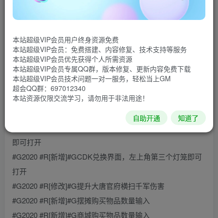
[新增]#G每日10元礼包包含1000仙玉500-3000万银子随
机
本站超级VIP会员用户终身资源免费
[新增]#G首冲礼包包含120无级别一套3000万银子5000万储
本站超级VIP会员：免费搭建、内容修复、技术支持等服务
备
本站超级VIP会员优先获得个人所需资源
本站超级VIP会员专属QQ群，版本修复、更新内容免费下载
[新增]#G添加召唤兽洗点（每个超级巫医都可以消耗3000万
本站超级VIP会员技术问题一对一服务，轻松当上GM
银子）
超会QQ群：697012340
本站资源仅限交流学习，请勿用于非法用途！
#G2020 #R[修复]#G修复饰品加成问题
#G2020 #R[新增]#G添加召唤兽内丹如果打满可以顶格子
自助开通
知道了
#G2020 #R[新增]#G新手指引界面，点击左上角的新手指引
即可打开
#G2020 #R[新增]#GCDK兑换界面，左上角第三个灯笼即可
打开
#G2020 #R[修改]#G提升大唐官府横扫千军伤害
#G2020 #R[新增]#G摆摊购买物品数量输入
#G2020 #R[新增]#G商城购买物品数量输入