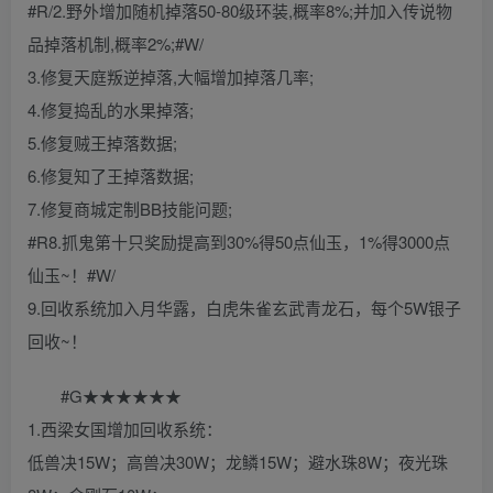
#R/2.野外增加随机掉落50-80级环装,概率8%;并加入传说物
品掉落机制,概率2%;#W/
3.修复天庭叛逆掉落,大幅增加掉落几率;
4.修复捣乱的水果掉落;
5.修复贼王掉落数据;
6.修复知了王掉落数据;
7.修复商城定制BB技能问题;
#R8.抓鬼第十只奖励提高到30%得50点仙玉，1%得3000点
仙玉~！#W/
9.回收系统加入月华露，白虎朱雀玄武青龙石，每个5W银子
回收~！
#G★★★★★★
1.西梁女国增加回收系统：
低兽决15W；高兽决30W；龙鳞15W；避水珠8W；夜光珠