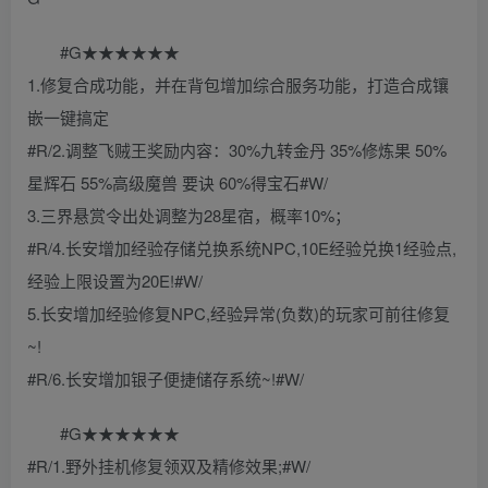
#G★★★★★★
1.修复合成功能，并在背包增加综合服务功能，打造合成镶
嵌一键搞定
#R/2.调整飞贼王奖励内容：30%九转金丹 35%修炼果 50%
星辉石 55%高级魔兽 要诀 60%得宝石#W/
3.三界悬赏令出处调整为28星宿，概率10%；
#R/4.长安增加经验存储兑换系统NPC,10E经验兑换1经验点,
经验上限设置为20E!#W/
5.长安增加经验修复NPC,经验异常(负数)的玩家可前往修复
~!
#R/6.长安增加银子便捷储存系统~!#W/
#G★★★★★★
#R/1.野外挂机修复领双及精修效果;#W/