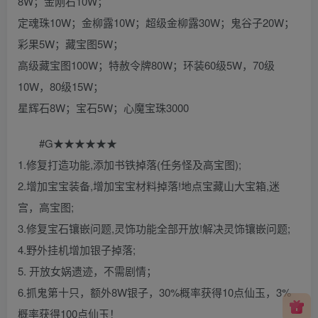
8W；金刚石10W；
定魂珠10W；金柳露10W；超级金柳露30W；鬼谷子20W；
彩果5W；藏宝图5W；
高级藏宝图100W；特赦令牌80W；环装60级5W，70级
10W，80级15W；
星辉石8W；宝石5W；心魔宝珠3000
#G★★★★★★
1.修复打造功能,添加书铁掉落(任务怪及高宝图);
2.增加宝宝装备,增加宝宝材料掉落!地点宝藏山大宝箱,迷
宫，高宝图;
3.修复宝石镶嵌问题,灵饰功能全部开放!解决灵饰镶嵌问题;
4.野外挂机增加银子掉落;
5. 开放女娲遗迹，不需剧情；
6.抓鬼第十只，额外8W银子，30%概率获得10点仙玉，3%
概率获得100点仙玉！