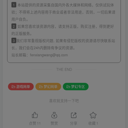
1
本站提供的资源采集自国内外各大媒体和网络，仅供试玩体
验；不得将上述内容用于商业或者非法用途，否则，一切后果请
用户自负。
2
如果您喜欢该资源内容，请支持正版，购买注册，得到更好
的正版服务。
3
我们非常重视版权问题, 如果有侵犯版权的资源请尽快联系站
长，我们会在24h内删除有争议的资源。
站长邮箱：
fenxiangwang@qq.com
THE END
游戏网单
梦幻网单
梦幻专区
喜欢就支持一下吧
点赞
11
赞赏
分享
收藏
1