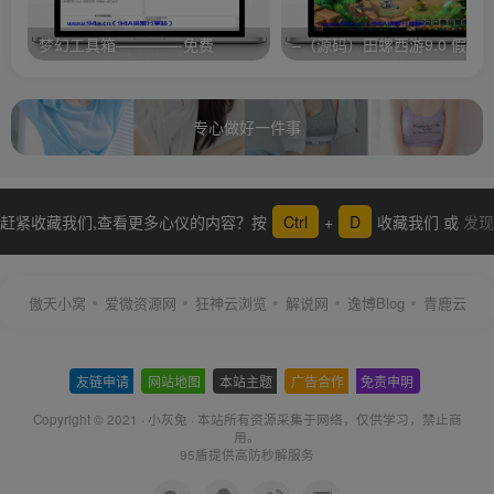
梦幻工具箱————-免费
专心做好一件事
赶紧收藏我们,查看更多心仪的内容？按
Ctrl
+
D
收藏我们 或
发现
更多
傲天小窝
爱微资源网
狂神云浏览
解说网
逸博Blog
青鹿云
友链申请
-
网站地图
-
本站主题
-
广告合作
-
免责申明
-
Copyright © 2021 ·
小灰兔
·
本站所有资源采集于网络
，仅供学习，禁止商
用。
95盾提供高防秒解服务