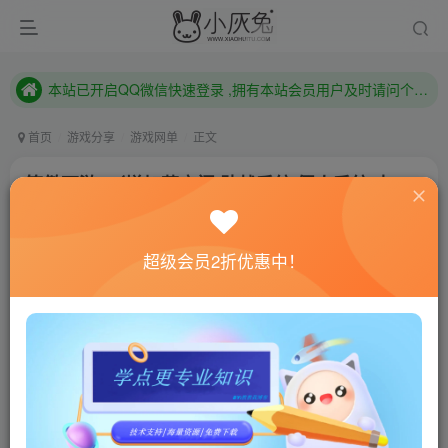
已注册用户及时绑定邮箱,防止忘记资料
本站已开启QQ微信快速登录 ,拥有本站会员用户及时请问个人中心绑定！
已注册用户及时绑定邮箱,防止忘记资料
首页
游戏分享
游戏网单
正文
本站已开启QQ微信快速登录 ,拥有本站会员用户及时请问个人中心绑定！
笑傲西游2（增加藏宝阁.助战系统.假人系统.内
充）
小灰兔技术频道
关注
私信
超级会员2折优惠中！
4年前更新
1430
11
联网教程： 内附教程
单机教程： 内附教程
不懂的话联系客服！！！
[wm_notice]笑傲西游2（增加藏宝阁.助战系统.假人系
统）[/wm_notice]