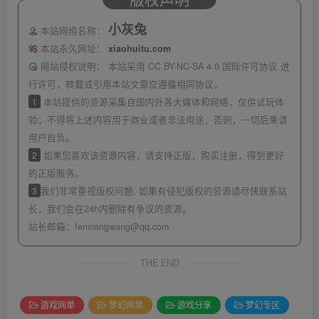
小灰兔
本站网络名称：
本站永久网址：
xiaohuitu.com
网站侵权说明：
本站采用 CC BY-NC-SA 4.0 国际许可协议 进
行许可，转载或引用本站文章应遵循相同协议。
1
本站提供的资源采集自国内外各大媒体和网络，仅供试玩体
验；不得将上述内容用于商业或者非法用途，否则，一切后果请
用户自负。
2
如果您喜欢该资源内容，请支持正版，购买注册，得到更好
的正版服务。
3
我们非常重视版权问题, 如果有侵犯版权的资源请尽快联系站
长，我们会在24h内删除有争议的资源。
站长邮箱：
fenxiangwang@qq.com
THE END
游戏网单
梦幻网单
游戏分享
梦幻专区