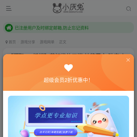
已注册用户及时绑定邮箱,防止忘记资料
本站已开启QQ微信快速登录 ,拥有本站会员用户及时请问个人中心绑定！
已注册用户及时绑定邮箱,防止忘记资料
本站已开启QQ微信快速登录 ,拥有本站会员用户及时请问个人中心绑定！
首页
游戏分享
游戏网单
正文
【源码+一键端】花好修仙三端-抽奖累充-独家功
能界面-修仙模式等-玩法多
小灰兔技术频道
关注
私信
超级会员2折优惠中！
4个月前更新
0
471
43
联网教程： 内附教程
单机教程： 内附教程
不懂的话联系客服！！！