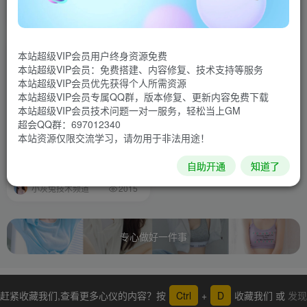
排序
最新
热门
点赞
评论
收藏
销量
本站超级VIP会员用户终身资源免费
本站超级VIP会员：免费搭建、内容修复、技术支持等服务
本站超级VIP会员优先获得个人所需资源
本站超级VIP会员专属QQ群，版本修复、更新内容免费下载
本站超级VIP会员技术问题一对一服务，轻松当上GM
超会QQ群：697012340
梦幻西游热更新（支持所有游
本站资源仅限交流学习，请勿用于非法用途！
戏）
自助开通
知道了
梦幻工具
梦幻专区
游戏工具
小灰兔技术频道
2015
专心做好一件事
赶紧收藏我们,查看更多心仪的内容？按
Ctrl
+
D
收藏我们 或
发现