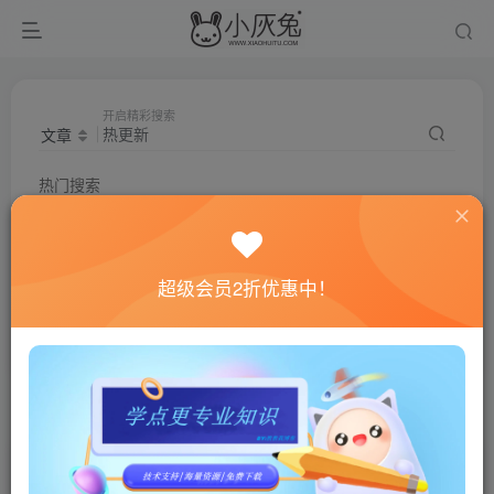
开启精彩搜索
文章
热门搜索
梦幻
笑傲
飞蛾
超变
非凡
热更新
梦幻西游
钓鱼
index
单机
超梦工具
田螺西游
超级会员2折优惠中！
问道
星辰
大话
传奇
扶摇
破解
笑傲西游
萌宠
搜索
热更新
，共找到
1
个文章
文章
用户
商品