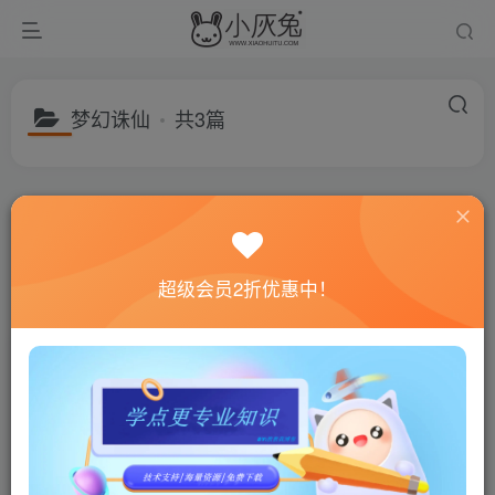
梦幻诛仙
共3篇
分类
游戏分享
建站资源
福利专区
子分类
游戏网单
精品手游
精品页游
教学频道
游戏工具
子分类
梦幻手游
大话手游
传奇手游
龙武手游
空白剑网
超级会员2折优惠中！
排序
更新
浏览
随机
梦幻诛仙12职业千元商业端有
梦幻诛仙12职业liunx手工