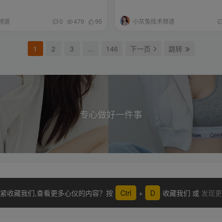
频道
小灰兔技术频道
0
479
95
1
2
3
…
146
下一页
跳转
专心做好一件事
紧收藏我们,查看更多心仪的内容？按
Ctrl
+
D
收藏我们 或
发现更