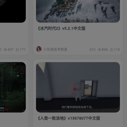
《冰汽时代2》v5.2.1中文版
小灰兔技术频道
0
437
171
0
846
116
《人类一败涂地》v15678077中文版