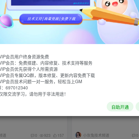
.0.1中文版
《极限竞速8》v1.638.6387.0
频道
小灰兔技术频道
0
823
165
VIP会员用户终身资源免费
VIP会员：免费搭建、内容修复、技术支持等服务
VIP会员优先获得个人所需资源
VIP会员专属QQ群，版本修复、更新内容免费下载
VIP会员技术问题一对一服务，轻松当上GM
697012340
仅限交流学习，请勿用于非法用途！
自助开通
20240718中文版
《无限试驾2》v1.0.0中文版
频道
小灰兔技术频道
0
923
157
0