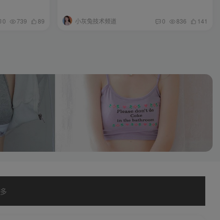
小灰兔技术频道
0
739
89
0
836
141
多