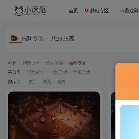
首页
梦幻专区
游戏分
福利专区
共2906篇
分类
游戏分享
建站资源
福利专区
子分类
绿色软件
电脑游戏
手机游戏
排序
更新
浏览
随机