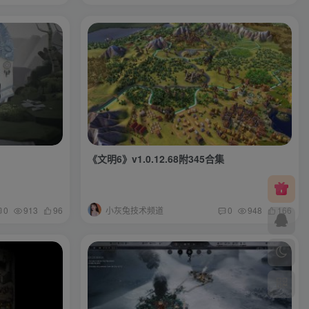
《文明6》v1.0.12.68附345合集
小灰兔技术频道
0
913
96
0
948
166