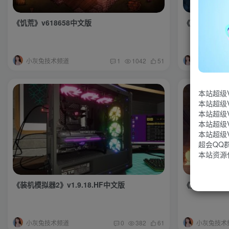
《饥荒》v618658中文版
《永恒秩序》v1
小灰兔技术频道
小灰兔技术
1
1042
51
本站超级
本站超级
本站超级
本站超级
本站超级
超会QQ群：
本站资源
《装机模拟器2》v1.9.18.HF中文版
《无主之地3》v
小灰兔技术频道
小灰兔技术
0
382
61