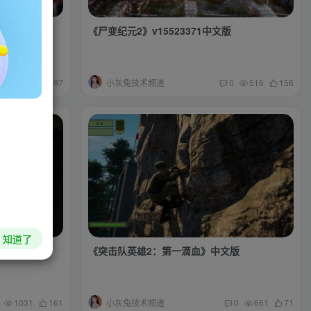
中文版
《尸变纪元2》v15523371中文版
小灰兔技术频道
0
767
97
0
516
156
知道了
《突击队英雄2：第一滴血》中文版
小灰兔技术频道
1031
161
0
661
71