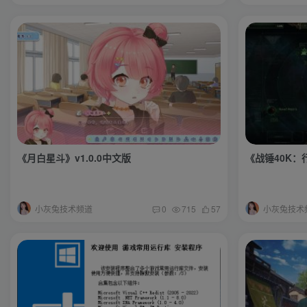
《月白星斗》v1.0.0中文版
《战锤40K：行
小灰兔技术频道
小灰兔技术
0
715
57