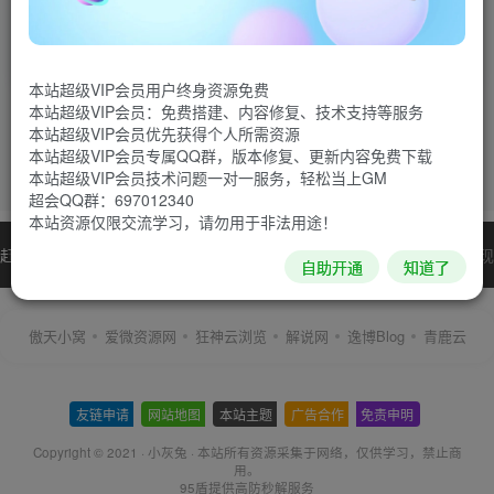
小灰兔技术频道
小灰兔技术频道
985
520
本站超级VIP会员用户终身资源免费
本站超级VIP会员：免费搭建、内容修复、技术支持等服务
本站超级VIP会员优先获得个人所需资源
本站超级VIP会员专属QQ群，版本修复、更新内容免费下载
专心做好一件事
本站超级VIP会员技术问题一对一服务，轻松当上GM
超会QQ群：697012340
本站资源仅限交流学习，请勿用于非法用途！
赶紧收藏我们,查看更多心仪的内容？按
Ctrl
+
D
收藏我们 或
发现
自助开通
知道了
更多
傲天小窝
爱微资源网
狂神云浏览
解说网
逸博Blog
青鹿云
友链申请
-
网站地图
-
本站主题
-
广告合作
-
免责申明
-
Copyright © 2021 ·
小灰兔
·
本站所有资源采集于网络
，仅供学习，禁止商
用。
95盾提供高防秒解服务