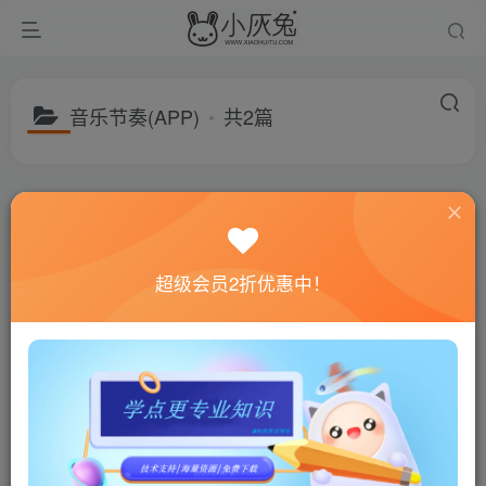
音乐节奏(APP)
共2篇
分类
游戏分享
建站资源
福利专区
子分类
绿色软件
电脑游戏
手机游戏
子分类
动作冒险(APP)
体育竞赛(APP)
模拟经营(APP)
飞行射
超级会员2折优惠中！
排序
更新
浏览
随机
拉诺塔/Lanota v2.6.2
爱乐小镇v01.00.64