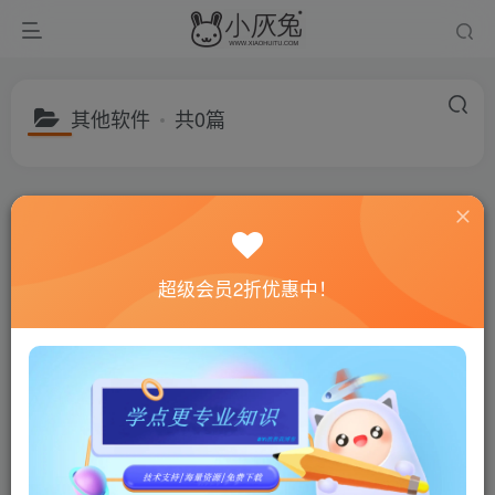
其他软件
共0篇
分类
游戏分享
建站资源
福利专区
子分类
绿色软件
电脑游戏
手机游戏
子分类
聊天软件
超级会员2折优惠中！
排序
更新
浏览
随机