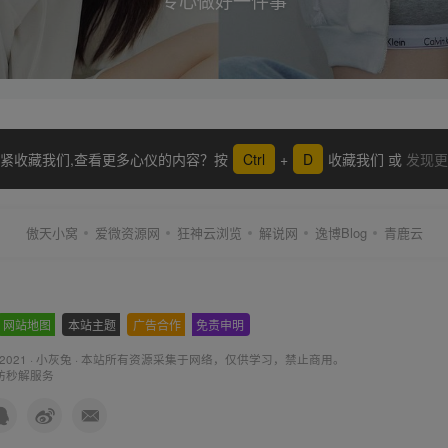
紧收藏我们,查看更多心仪的内容？按
Ctrl
+
D
收藏我们 或
发现更
傲天小窝
爱微资源网
狂神云浏览
解说网
逸博Blog
青鹿云
网站地图
-
本站主题
-
广告合作
-
免责申明
-
 2021 ·
小灰兔
·
本站所有资源采集于网络
，仅供学习，禁止商用。
防秒解服务