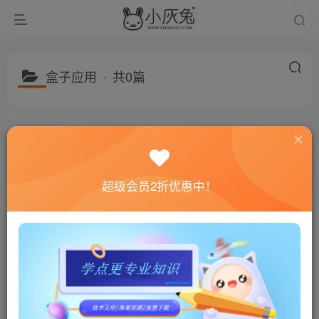
盒子应用
共0篇
分类
游戏分享
建站资源
福利专区
子分类
绿色软件
电脑游戏
手机游戏
子分类
聊天软件
超级会员2折优惠中！
排序
更新
浏览
随机