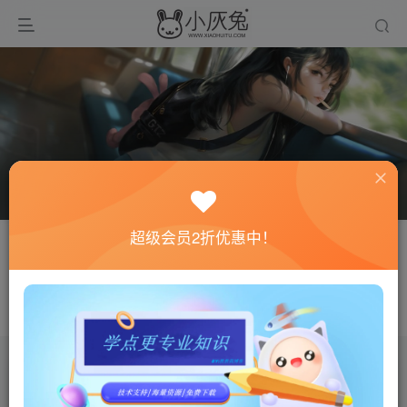
超级会员2折优惠中！
关注
私信
gxfx
未来的你一定会感谢现在拼命的自己
文章
0
收藏
0
评论
0
粉丝
0