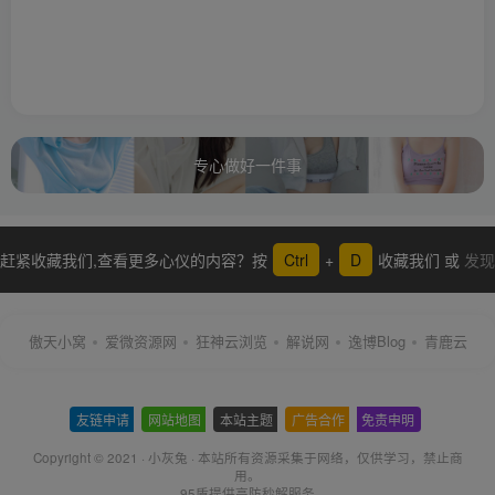
专心做好一件事
赶紧收藏我们,查看更多心仪的内容？按
Ctrl
+
D
收藏我们 或
发现
更多
傲天小窝
爱微资源网
狂神云浏览
解说网
逸博Blog
青鹿云
友链申请
-
网站地图
-
本站主题
-
广告合作
-
免责申明
-
Copyright © 2021 ·
小灰兔
·
本站所有资源采集于网络
，仅供学习，禁止商
用。
95盾提供高防秒解服务