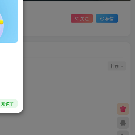
关注
私信
排序
知道了