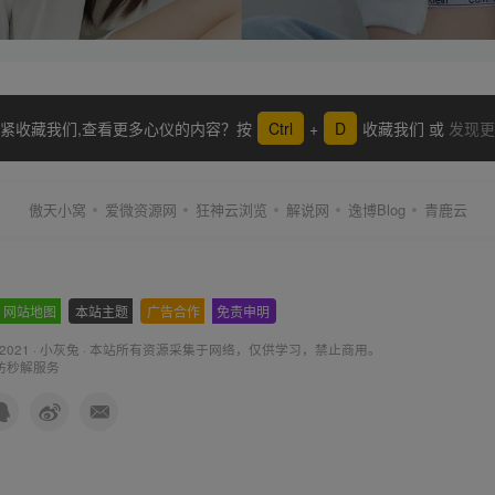
紧收藏我们,查看更多心仪的内容？按
Ctrl
+
D
收藏我们 或
发现更
傲天小窝
爱微资源网
狂神云浏览
解说网
逸博Blog
青鹿云
网站地图
-
本站主题
-
广告合作
-
免责申明
-
 2021 ·
小灰兔
·
本站所有资源采集于网络
，仅供学习，禁止商用。
防秒解服务