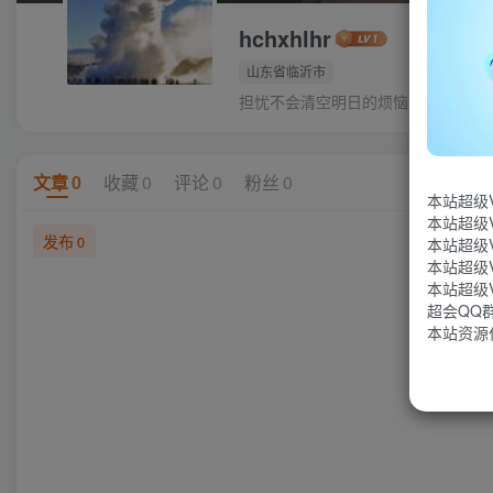
hchxhlhr
山东省临沂市
担忧不会清空明日的烦恼，它只会丧
文章
0
收藏
0
评论
0
粉丝
0
本站超级
本站超级
发布
0
本站超级
本站超级
本站超级
超会QQ群：
本站资源