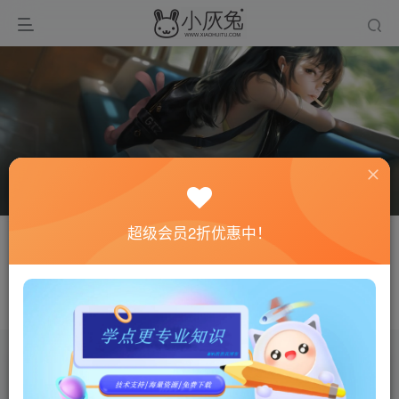
超级会员2折优惠中！
关注
私信
荷花
不怕万人阻挡，只怕自己投降
文章
0
收藏
0
评论
0
粉丝
0