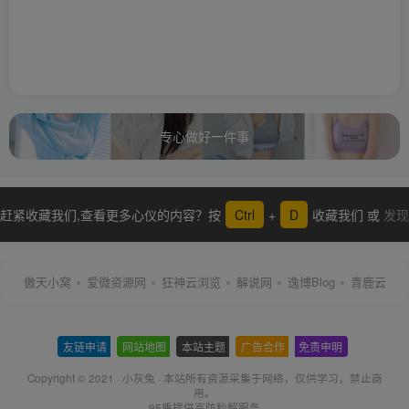
专心做好一件事
赶紧收藏我们,查看更多心仪的内容？按
Ctrl
+
D
收藏我们 或
发现
更多
傲天小窝
爱微资源网
狂神云浏览
解说网
逸博Blog
青鹿云
友链申请
-
网站地图
-
本站主题
-
广告合作
-
免责申明
-
Copyright © 2021 ·
小灰兔
·
本站所有资源采集于网络
，仅供学习，禁止商
用。
95盾提供高防秒解服务