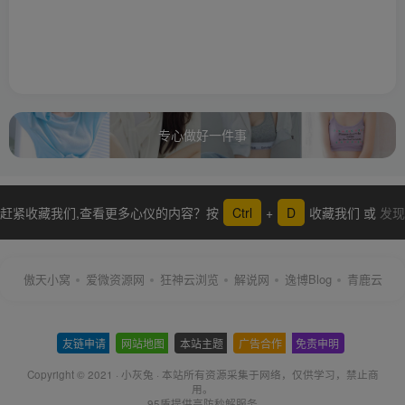
专心做好一件事
赶紧收藏我们,查看更多心仪的内容？按
Ctrl
+
D
收藏我们 或
发现
更多
傲天小窝
爱微资源网
狂神云浏览
解说网
逸博Blog
青鹿云
友链申请
-
网站地图
-
本站主题
-
广告合作
-
免责申明
-
Copyright © 2021 ·
小灰兔
·
本站所有资源采集于网络
，仅供学习，禁止商
用。
95盾提供高防秒解服务