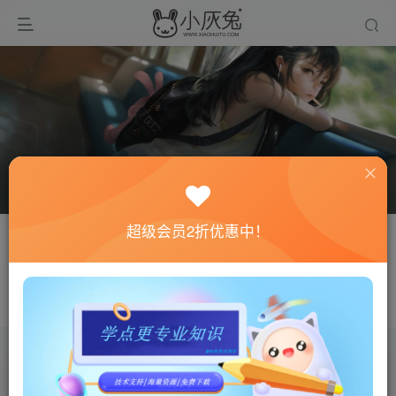
超级会员2折优惠中！
关注
私信
a2678598
有时候，一点微不足道的肯定，对我却意义非凡
文章
0
收藏
0
评论
0
粉丝
0