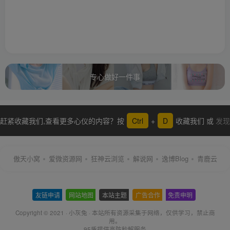
专心做好一件事
赶紧收藏我们,查看更多心仪的内容？按
Ctrl
+
D
收藏我们 或
发现
更多
傲天小窝
爱微资源网
狂神云浏览
解说网
逸博Blog
青鹿云
友链申请
-
网站地图
-
本站主题
-
广告合作
-
免责申明
-
Copyright © 2021 ·
小灰兔
·
本站所有资源采集于网络
，仅供学习，禁止商
用。
95盾提供高防秒解服务