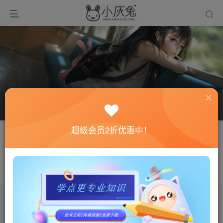
超级会员2折优惠中！
关注
私信
freewind
伟人之所以伟大，是因为他立志要成为伟大的人
文章
0
收藏
0
评论
0
粉丝
0