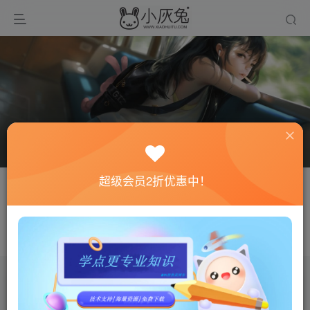
超级会员2折优惠中！
关注
私信
Aa888888
愿我们，都有能力爱自己，有余力爱别人
文章
0
收藏
0
评论
0
粉丝
0