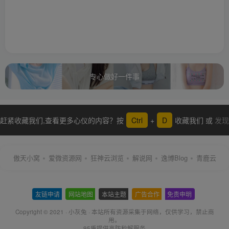
专心做好一件事
赶紧收藏我们,查看更多心仪的内容？按
Ctrl
+
D
收藏我们 或
发现
更多
傲天小窝
爱微资源网
狂神云浏览
解说网
逸博Blog
青鹿云
友链申请
-
网站地图
-
本站主题
-
广告合作
-
免责申明
-
Copyright © 2021 ·
小灰兔
·
本站所有资源采集于网络
，仅供学习，禁止商
用。
95盾提供高防秒解服务