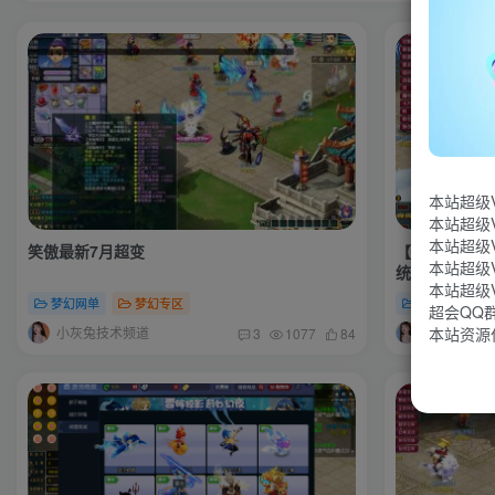
本站超级
本站超级
本站超级
笑傲最新7月超变
【单机+源码】
本站超级
统-战备系统-
本站超级
功能玩法自行体
梦幻网单
梦幻专区
梦幻网单
超会QQ群：
小灰兔技术频道
小灰兔技术
本站资源
3
1077
84