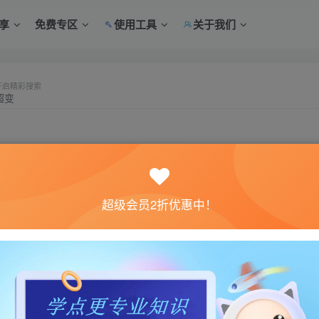
享
免费专区
使用工具
关于我们
开启精彩搜索
笑傲
飞蛾
超变
非凡
热更新
梦幻西游
钓鱼
index
单
田螺西游
问道
星辰
大话
传奇
扶摇
破解
笑傲西游
超级会员2折优惠中！