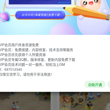
VIP会员用户终身资源免费
VIP会员：免费搭建、内容修复、技术支持等服务
VIP会员优先获得个人所需资源
魔改包子4超变-功德系统-神器系
【单机+源码】修罗超变-伐木佣
VIP会员专属QQ群，版本修复、更新内容免费下载
灵气系统-转生系统-称号系统-更多
统-会员系统-挂机系统-随缘塔系
VIP会员技术问题一对一服务，轻松当上GM
验-搭建教程-源码
建教程-源码
游戏分享
游戏网单
游戏网单
梦幻网单
游戏分
697012340
频道
小灰兔技术频道
仅限交流学习，请勿用于非法用途！
0
417
53
自助开通