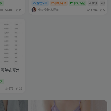
享
游戏网单
梦幻网单
梦幻专区
# 梦幻
# 梦幻
小灰兔技术频道
0
409
23
1734
5
可单机 可外
区
575
36