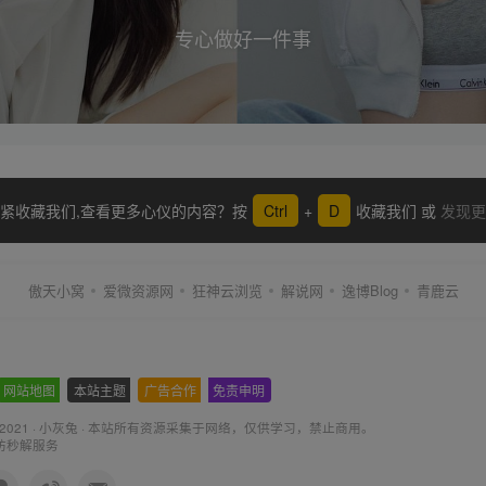
专心做好一件事
紧收藏我们,查看更多心仪的内容？按
Ctrl
+
D
收藏我们 或
发现更
傲天小窝
爱微资源网
狂神云浏览
解说网
逸博Blog
青鹿云
网站地图
-
本站主题
-
广告合作
-
免责申明
-
 2021 ·
小灰兔
·
本站所有资源采集于网络
，仅供学习，禁止商用。
防秒解服务