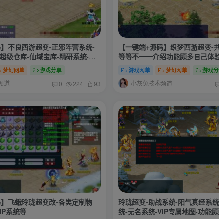
】不良西游超变-正邪阵营系统-
【一键端+源码】织梦西游超变-共
超级仓库-仙域宝库-精研系统-元
等等不一一介绍功能颇多自己体验
统-更多功能自行体验-搭建教程-
略-源码
梦幻网单
游戏分享
游戏网单
梦幻网单
游戏分
频道
小灰兔技术频道
0
224
93
码】飞蛾玲珑超变改-各类定制物
玲珑超变-助战系统-阳气真经系统
IP系统等
统-无名系统-VIP专属地图-功能