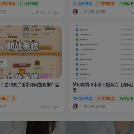
建教程-全套源码
梦幻网单
游戏分享
游戏网单
梦幻网单
游戏分
频道
小灰兔技术频道
0
357
87
幻西游超变手游带源码整套推广运
梦幻柔情似水第三版超变【源码】
网
精品手游
游戏网单
梦幻网单
梦幻专
频道
小灰兔技术频道
522
60