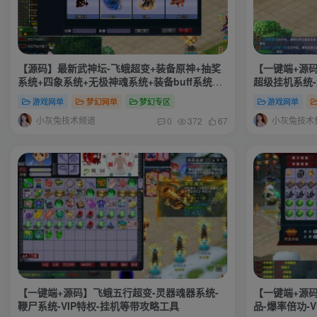
【源码】最新武神坛-飞蛾超变+装备原神+抽奖
【一键端+源码
系统+四象系统+无极神魂系统+装备buff系统
超级挂机系统-
+装备洗练系统+境界系统+挂机系统+功能颇多
神系统-血脉系
游戏网单
梦幻网单
梦幻专区
游戏网单
自行体验+搭建教程+全套源码
攻略-源码
小灰兔技术频道
小灰兔技术
0
372
67
【一键端+源码】飞蛾五行超变-灵器魂器系统-
【一键端+源
鞭尸系统-VIP特权-挂机等带攻略工具
品-爆率倍功-V