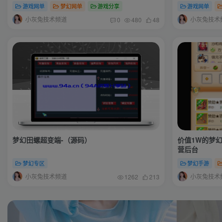
游戏网单
梦幻网单
游戏分享
游戏网单
小灰兔技术频道
小灰兔技术
0
480
48
梦幻田螺超变端-（源码）
价值1W的梦
营后台
梦幻专区
梦幻手游
小灰兔技术频道
小灰兔技术
1262
213