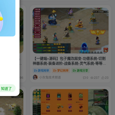
兵系统-福利系
【一键端+源码】包子魔改超变-功德系统-切割
统-修罗系统-搭
神器系统-装备进阶-战备系统-灵气系统-等等更
多自行体验-搭建教程-攻略-源码
享
游戏网单
梦幻网单
游戏分享
小灰兔技术频道
0
270
96
0
237
23
知道了