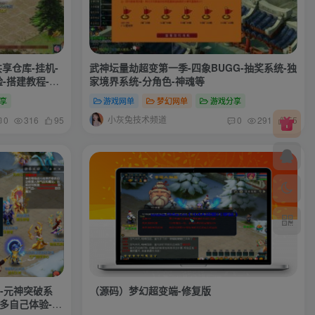
享仓库-挂机-
武神坛量劫超变第一季-四象BUGG-抽奖系统-独
-搭建教程-攻
家境界系统-分角色-神魂等
享
游戏网单
梦幻网单
游戏分享
小灰兔技术频道
0
316
95
0
291
55
-元神突破系
（源码）梦幻超变端-修复版
颇多自己体验-搭