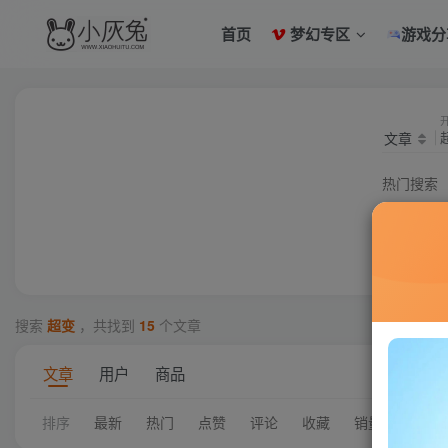
首页
梦幻专区
游戏分
文章
热门搜索
梦幻
超梦工具
搜索
超变
，共找到
15
个文章
文章
用户
商品
排序
最新
热门
点赞
评论
收藏
销量