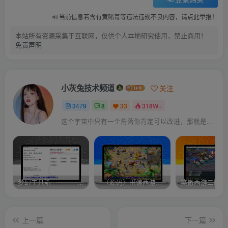
当前信息若含有黄赌毒等违法违规不良内容，请点此举报！
本站所有资源采集于互联网，仅供个人本地研究使用，禁止商用！
免责声明
小灰兔技术频道
关注
3479
8
33
318W+
这个宇宙中只有一个角落你肯定可以改进，那就是你自己
梦幻工具箱————-免费
–（源码）田螺西游9.0 假人摆摊18门派飞升渡劫化圣助战最新BB谛听….
笑傲西游二版-
上一篇
下一篇