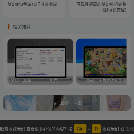
梦幻mt3手游15门派商业端
可玩性很高的梦幻单机完整
源码(长安居)
相关推荐
梦幻工具箱————-免费
专心做好一件事
赶紧收藏我们,查看更多心仪的内容？按
Ctrl
+
D
收藏我们 或
发现