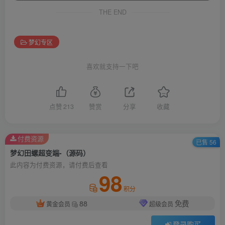
THE END
梦幻专区
喜欢就支持一下吧
点赞
213
赞赏
分享
收藏
付费资源
已售 56
梦幻田螺超变端-（源码）
此内容为付费资源，请付费后查看
98
积分
88
免费
黄金会员
超级会员
登录购买