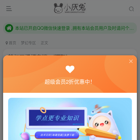
已注册用户及时绑定邮箱,防止忘记资料
本站已开启QQ微信快速登录 ,拥有本站会员用户及时请问个人中心绑定！
已注册用户及时绑定邮箱,防止忘记资料
本站已开启QQ微信快速登录 ,拥有本站会员用户及时请问个人中心绑定！
首页
梦幻专区
正文
梦幻田螺超变端-（源码）
小灰兔技术频道
关注
私信
4年前更新
超级会员2折优惠中！
1262
213
联网教程： 内附教程
单机教程： 内附教程
不懂的话联系客服！！！
详情看图；