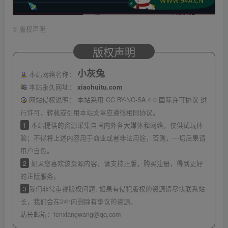
©
版权声明
版权声明
小灰兔
本站网络名称：
本站永久网址：
xiaohuitu.com
网站侵权说明：
本站采用 CC BY-NC-SA 4.0 国际许可协议 进
行许可，转载或引用本站文章应遵循相同协议。
1
本站提供的资源采集自国内外各大媒体和网络，仅供试玩体
验；不得将上述内容用于商业或者非法用途，否则，一切后果请
用户自负。
2
如果您喜欢该资源内容，请支持正版，购买注册，得到更好
的正版服务。
3
我们非常重视版权问题, 如果有侵犯版权的资源请尽快联系站
长，我们会在24h内删除有争议的资源。
站长邮箱：
fenxiangwang@qq.com