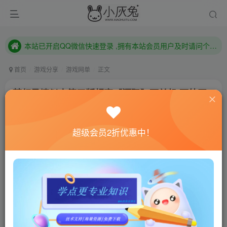
本站已开启QQ微信快速登录 ,拥有本站会员用户及时请问个人中心绑定！
已注册用户及时绑定邮箱,防止忘记资料
本站已开启QQ微信快速登录 ,拥有本站会员用户及时请问个人中心绑定！
首页
游戏分享
游戏网单
正文
梦幻柔情似水第三版超变【源码】可单机 可外网
小灰兔技术频道
关注
私信
4年前更新
超级会员2折优惠中！
575
36
联网教程： 内附教程
单机教程： 内附教程
不懂的话联系客服！！！