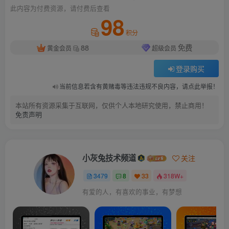
此内容为付费资源，请付费后查看
98
积分
88
免费
黄金会员
超级会员
登录购买
当前信息若含有黄赌毒等违法违规不良内容，请点此举报！
本站所有资源采集于互联网，仅供个人本地研究使用，禁止商用！
免责声明
小灰兔技术频道
关注
3479
8
33
318W+
有爱的人，有喜欢的事业，有梦想