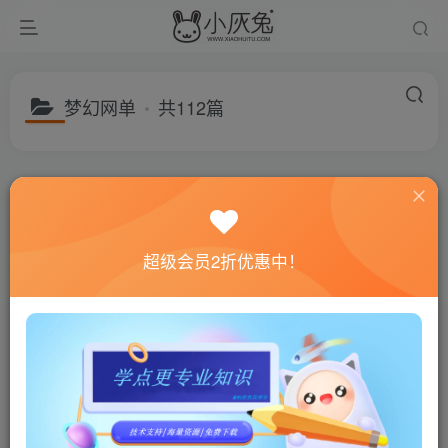
梦幻网单
共112篇
分类
游戏分享
建站资源
福利专区
子分类
游戏网单
精品手游
精品页游
教学频道
游戏工具
子分类
梦幻网单
大话西游
DNF
传奇
天龙八部
冒险岛
超级会员2折优惠中！
排序
更新
浏览
随机
置顶
置顶
笑傲最新7月超变
双模梦怀西游独家源码