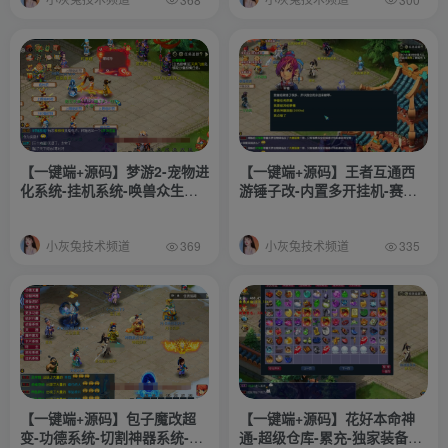
搭建教程
究-搭建教程-攻略-源码
【一键端+源码】梦游2-宠物进
【一键端+源码】王者互通西
化系统-挂机系统-唤兽众生系
游锤子改-内置多开挂机-赛季
统-累成系统-假人系统-诸多功
副本-VIP累充抽奖等-应有尽有
能自行体验-搭建教程-源码
小灰兔技术频道
小灰兔技术频道
369
335
【一键端+源码】包子魔改超
【一键端+源码】花好本命神
变-功德系统-切割神器系统-装
通-超级仓库-累充-独家装备词