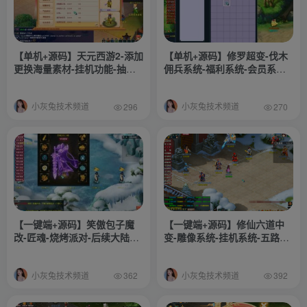
【单机+源码】天元西游2-添加
【单机+源码】修罗超变-伐木
更换海量素材-挂机功能-抽奖
佣兵系统-福利系统-会员系统-
大仓库-定制礼包等应有尽有
挂机系统-随缘塔系统-修罗系
统-搭建教程-源码
小灰兔技术频道
小灰兔技术频道
296
270
【一键端+源码】笑傲包子魔
【一键端+源码】修仙六道中
改-匠魂-烧烤派对-后续大陆更
变-雕像系统-挂机系统-五路财
新等
神系统-破镜系统-四道轮回-渡
劫系统-世界地图–等等更多自
小灰兔技术频道
小灰兔技术频道
行体验-搭建教程-攻略-源码
362
392