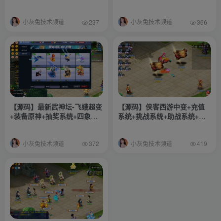
备进阶-战备系统-灵气系统-等
条-内置多开-转生等
等更多自行体验-搭建教程-攻
小灰兔技术频道
小灰兔技术频道
略-源码
237
366
【源码】最新武神坛-飞蛾超变
【源码】侠客西游中变+充值
+装备原神+抽奖系统+四象系
系统+挑战系统+助战系统+首
统+无极神魂系统+装备buff系
冲系统+赐福系统+扫荡系统
统+装备洗练系统+境界系统
+挂机系统+锻造系统+绝学系
小灰兔技术频道
小灰兔技术频道
+挂机系统+功能颇多自行体验
统+更多功能自行体验+搭建教
372
419
+搭建教程+全套源码
程+源码