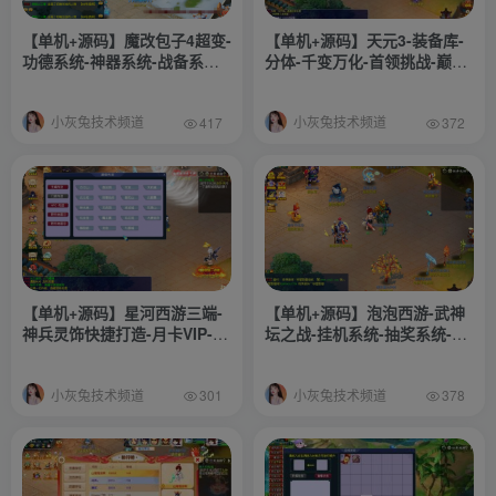
【单机+源码】魔改包子4超变-
【单机+源码】天元3-装备库-
功德系统-神器系统-战备系统-
分体-千变万化-首领挑战-巅峰
灵气系统-转生系统-称号系统-
赛等功能全
更多功能玩法自行体验-搭建教
小灰兔技术频道
小灰兔技术频道
程-源码
417
372
【单机+源码】星河西游三端-
【单机+源码】泡泡西游-武神
神兵灵饰快捷打造-月卡VIP-世
坛之战-挂机系统-抽奖系统-巅
界BOSS-每日礼包-助战等
峰赛-千变万化-共享背包-搭建
教程-攻略-源码
小灰兔技术频道
小灰兔技术频道
301
378