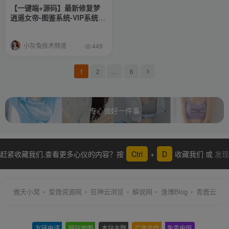
【一键端+源码】最新修复梦
逍遥女帝-图鉴系统-VIP系统-
神兵异兽榜系统-挂机系统-抽
奖系统-精炼系统-十八奇迹-战
小灰兔技术频道
前施法-武神坛系统-更多自行
449
体验-搭建教程-源码
1
2
…
6
专心做好一件事
赶紧收藏我们,查看更多心仪的内容？按
Ctrl
+
D
收藏我们 或
发现
更多
傲天小窝
爱微资源网
狂神云浏览
解说网
逸博Blog
青鹿云
友链申请
-
网站地图
-
本站主题
-
广告合作
-
免责申明
-