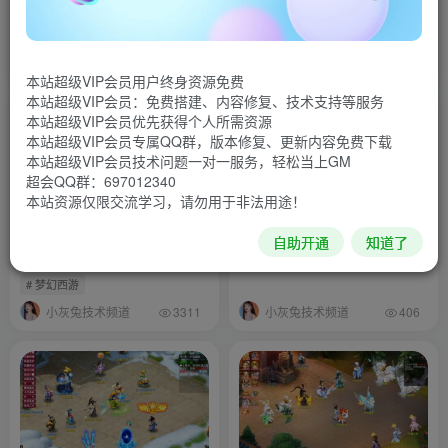
小灰兔技术频道
小灰兔技术频道
1077
1842
本站超级VIP会员用户终身资源免费
本站超级VIP会员：免费搭建、内容修复、技术支持等服务
本站超级VIP会员优先获得个人所需资源
置顶
本站超级VIP会员专属QQ群，版本修复、更新内容免费下载
本站超级VIP会员技术问题一对一服务，轻松当上GM
超会QQ群：697012340
本站资源仅限交流学习，请勿用于非法用途！
最新版笑傲西游-7月
(单机+源码)银河西游-基于天
自助开通
知道了
元5.30，星河，幻夜，武神端
基础上融合打造
# 梦幻西游
小灰兔技术频道
小灰兔技术频道
3311
406