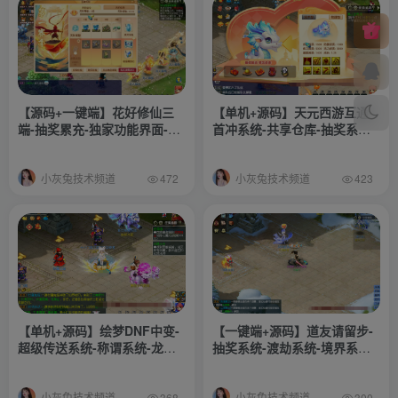
【源码+一键端】花好修仙三
【单机+源码】天元西游互通-
端-抽奖累充-独家功能界面-修
首冲系统-共享仓库-抽奖系统-
仙模式等-玩法多
世界BOSS系统-称号进阶系统-
阵法系统-更多玩法自行体验-
小灰兔技术频道
小灰兔技术频道
搭建教程-攻略-源码
472
423
【单机+源码】绘梦DNF中变-
【一键端+源码】道友请留步-
超级传送系统-称谓系统-龙魂
抽奖系统-渡劫系统-境界系统-
系统-图鉴系统-战令系统-扫荡
超级仓库-炼丹系统-挑战系统-
系统-更多玩法功能自行体验-
挂机系统-更多功能玩法自行研
小灰兔技术频道
小灰兔技术频道
368
300