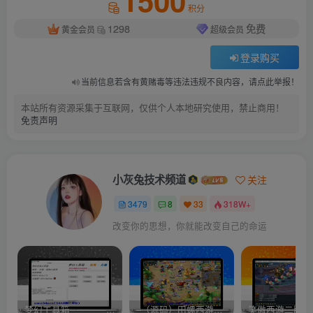
1500
积分
1298
免费
黄金会员
超级会员
登录购买
当前信息若含有黄赌毒等违法违规不良内容，请点此举报！
本站所有资源采集于互联网，仅供个人本地研究使用，禁止商用！
免责声明
小灰兔技术频道
关注
3479
8
33
318W+
改变你的思想，你就能改变自己的命运
梦幻工具箱————-免费
–（源码）田螺西游9.0 假人摆摊18门派飞升渡劫化圣助战最新BB谛听….
笑傲西游二版-