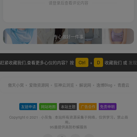
请登录后查看评论内容
专心做好一件事
赶紧收藏我们,查看更多心仪的内容？按
Ctrl
+
D
收藏我们 或
发现
更多
傲天小窝
爱微资源网
狂神云浏览
解说网
逸博Blog
青鹿云
友链申请
-
网站地图
-
本站主题
-
广告合作
-
免责申明
-
Copyright © 2021 ·
小灰兔
·
本站所有资源采集于网络
，仅供学习，禁止商
用。
95盾提供高防秒解服务