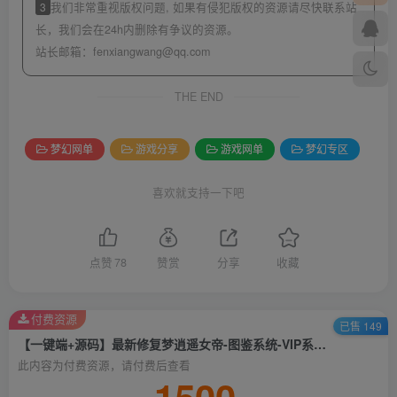
3
我们非常重视版权问题, 如果有侵犯版权的资源请尽快联系站
长，我们会在24h内删除有争议的资源。
站长邮箱：
fenxiangwang@qq.com
THE END
梦幻网单
游戏分享
游戏网单
梦幻专区
喜欢就支持一下吧
点赞
78
赞赏
分享
收藏
付费资源
已售 149
【一键端+源码】最新修复梦逍遥女帝-图鉴系统-VIP系统-神兵异兽榜系统-挂机系统-抽奖系统-精炼系统-十八奇迹-战前施法-武神坛系统-更多自行体验-搭建教程-源码
此内容为付费资源，请付费后查看