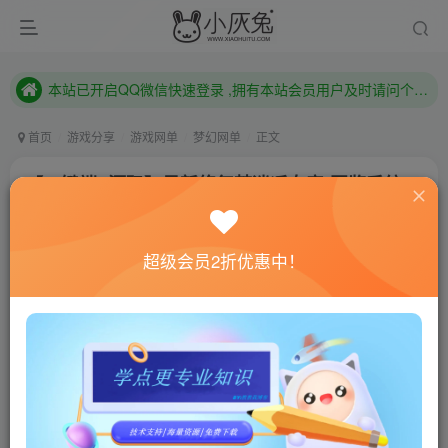
本站已开启QQ微信快速登录 ,拥有本站会员用户及时请问个人中心绑定！
已注册用户及时绑定邮箱,防止忘记资料
本站已开启QQ微信快速登录 ,拥有本站会员用户及时请问个人中心绑定！
首页
游戏分享
游戏网单
梦幻网单
正文
【一键端+源码】最新修复梦逍遥女帝-图鉴系统-
VIP系统-神兵异兽榜系统-挂机系统-抽奖系统-精炼
系统-十八奇迹-战前施法-武神坛系统-更多自行体
验-搭建教程-源码
超级会员2折优惠中！
小灰兔技术频道
关注
私信
8个月前更新
2
448
78
联网教程： 内附教程
单机教程： 内附教程
不懂的话联系客服！！！
1.修复李元霸模型错误