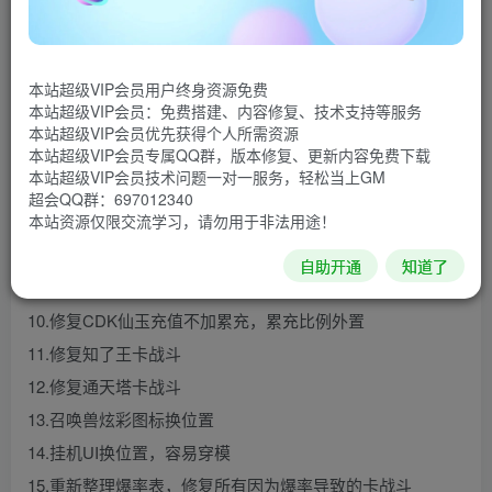
2.修复160附魔宝珠礼包问题
3.修复钟灵石显示问题
本站超级VIP会员用户终身资源免费
4.更换商城底图背景
本站超级VIP会员：免费搭建、内容修复、技术支持等服务
5.更换时辰类UI，部分移动到底图框类，藏宝阁，图鉴按钮
本站超级VIP会员优先获得个人所需资源
本站超级VIP会员专属QQ群，版本修复、更新内容免费下载
移动倒任务栏，回收功能移动到包裹上方按钮
本站超级VIP会员技术问题一对一服务，轻松当上GM
6.更换长安地图
超会QQ群：697012340
本站资源仅限交流学习，请勿用于非法用途！
7.更改宠物打书界面
8.去除添加管理权限后门
自助开通
知道了
9.更换部分长安双人物模型
10.修复CDK仙玉充值不加累充，累充比例外置
11.修复知了王卡战斗
12.修复通天塔卡战斗
13.召唤兽炫彩图标换位置
14.挂机UI换位置，容易穿模
15.重新整理爆率表，修复所有因为爆率导致的卡战斗