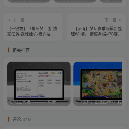
上一篇
下一篇
【一键端】飞蛾圆梦西游-独
【源码】梦幻赛季服最新整
家任务-武魂挂机-累充抽奖-
理Win系一键服务端+PC客户
助战拍卖等
端+GM工具+全套源码+详细
搭建教程
相关推荐
梦幻工具箱————-免费
评论
共2条