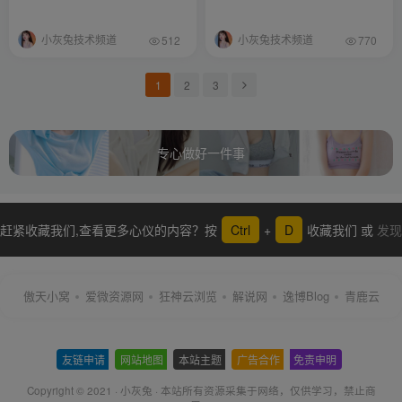
Blood
小灰兔技术频道
小灰兔技术频道
512
770
1
2
3
专心做好一件事
赶紧收藏我们,查看更多心仪的内容？按
Ctrl
+
D
收藏我们 或
发现
更多
傲天小窝
爱微资源网
狂神云浏览
解说网
逸博Blog
青鹿云
友链申请
-
网站地图
-
本站主题
-
广告合作
-
免责申明
-
Copyright © 2021 ·
小灰兔
·
本站所有资源采集于网络
，仅供学习，禁止商