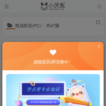
枪战射击(PC)
共47篇
分类
游戏分享
建站资源
福利专区
子分类
绿色软件
电脑游戏
手机游戏
子分类
动作冒险(PC)
角色扮演(PC)
模拟经营(PC)
枪战射击(
超级会员2折优惠中！
排序
更新
浏览
随机
使命召唤6：现代战争2重制
使命召唤7：黑色行动/Call of