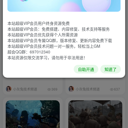
版/Call Of Duty：Modern
Duty: Black Ops
Warfare 2 Campa
小灰兔技术频道
小灰兔技术频道
481
1001
本站超级VIP会员用户终身资源免费
本站超级VIP会员：免费搭建、内容修复、技术支持等服务
本站超级VIP会员优先获得个人所需资源
本站超级VIP会员专属QQ群，版本修复、更新内容免费下载
本站超级VIP会员技术问题一对一服务，轻松当上GM
超会QQ群：697012340
本站资源仅限交流学习，请勿用于非法用途！
使命召唤8：现代战争3/Call
使命召唤9：黑色行动2/Call
自助开通
知道了
of Duty: Modern Warfare 3
of Duty: Black Ops II
小灰兔技术频道
小灰兔技术频道
369
637