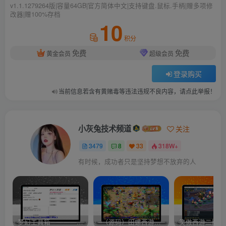
v1.1.1279264版|容量64GB|官方简体中文|支持键盘.鼠标.手柄|赠多项修
改器|赠100%存档
10
积分
免费
免费
黄金会员
超级会员
登录购买
当前信息若含有黄赌毒等违法违规不良内容，请点此举报！
小灰兔技术频道
关注
3479
8
33
318W+
有时候，成功者只是坚持梦想不放弃的人
梦幻工具箱————-免费
–（源码）田螺西游9.0 假人摆摊18门派飞升渡劫化圣助战最新BB谛听….
笑傲西游二版-