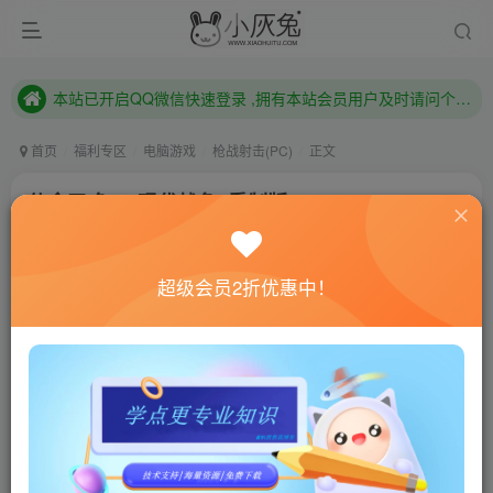
本站已开启QQ微信快速登录 ,拥有本站会员用户及时请问个人中心绑定！
已注册用户及时绑定邮箱,防止忘记资料
本站已开启QQ微信快速登录 ,拥有本站会员用户及时请问个人中心绑定！
首页
福利专区
电脑游戏
枪战射击(PC)
正文
使命召唤6：现代战争2重制版/Call Of Duty：
Modern Warfare 2 Campa
小灰兔技术频道
关注
私信
超级会员2折优惠中！
4年前更新
1
481
140
联网教程： 内附教程
单机教程： 内附教程
不懂的话联系客服！！！
游戏介绍
《使命召唤：现代战争2》战役重制版由Beeox工作室制