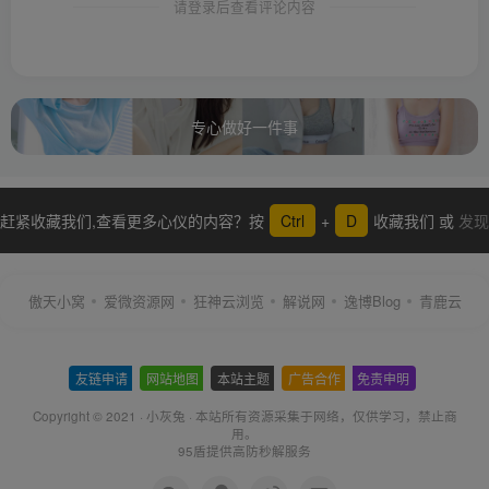
请登录后查看评论内容
专心做好一件事
赶紧收藏我们,查看更多心仪的内容？按
Ctrl
+
D
收藏我们 或
发现
更多
傲天小窝
爱微资源网
狂神云浏览
解说网
逸博Blog
青鹿云
友链申请
-
网站地图
-
本站主题
-
广告合作
-
免责申明
-
Copyright © 2021 ·
小灰兔
·
本站所有资源采集于网络
，仅供学习，禁止商
用。
95盾提供高防秒解服务