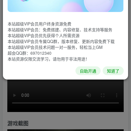
作。本次重制版没有多人模式和特殊行动，玩家们将通过
《使命召唤：现代战争2》战役重制版重温游戏史上最经典的
战役故事之一。肥皂、幽灵、普莱斯等众多玩家熟悉的角色
本站超级VIP会员用户终身资源免费
本站超级VIP会员：免费搭建、内容修复、技术支持等服务
回归。
本站超级VIP会员优先获得个人所需资源
本站超级VIP会员专属QQ群，版本修复、更新内容免费下载
游戏视频
本站超级VIP会员技术问题一对一服务，轻松当上GM
超会QQ群：697012340
本站资源仅限交流学习，请勿用于非法用途！
自助开通
知道了
游戏截图