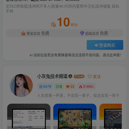
全DLC终极版|支持BOT多人|容量46.3GB|内置简中汉化|支持键盘.鼠标.
手柄
10
积分
免费
免费
黄金会员
超级会员
登录购买
当前信息若含有黄赌毒等违法违规不良内容，请点此举报！
小灰兔技术频道
关注
3479
8
33
318W+
人生就像一杯茶，不会苦一辈子，但总会苦一阵子