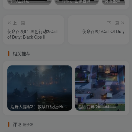
梦幻工具箱————-免费
–（源码）田螺西游9.0 假人摆摊18门派飞升渡劫化圣助战最新BB谛听….
笑傲西游二版-
上一篇
下一篇
使命召唤9：黑色行动2/Call
使命召唤1/Call Of Duty
of Duty: Black Ops II
相关推荐
荒野大镖客2：救赎终极版/Red Dead Redemption 2: Ult
基因变异/Geneshift
评论
抢沙发