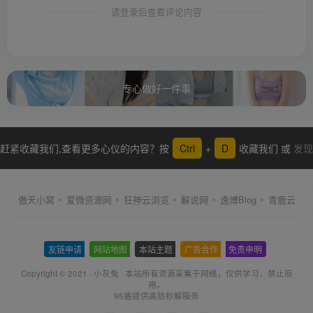
请登录后查看评论内容
专心做好一件事
赶紧收藏我们,查看更多心仪的内容？按
Ctrl
+
D
收藏我们 或
发现
更多
傲天小窝
爱微资源网
狂神云浏览
解说网
逸博Blog
青鹿云
友链申请
-
网站地图
-
本站主题
-
广告合作
-
免责申明
-
Copyright © 2021 ·
小灰兔
·
本站所有资源采集于网络
，仅供学习，禁止商
用。
95盾提供高防秒解服务