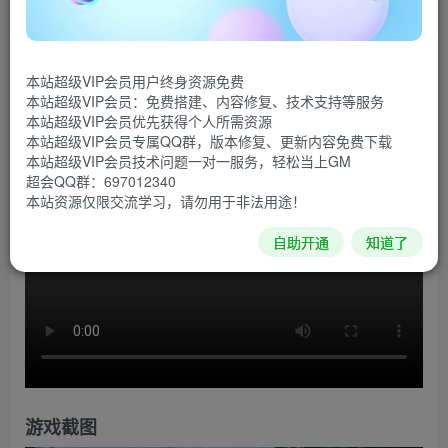
被称为“联合会”的南美洲政权集合体迅速强大崛起成为了新
的“超级大国”，劫持了美国的太空武器“奥丁”对美国本土发动
本站超级VIP会员用户终身资源免费
了毁灭性的打击，在奥丁的攻击之下，使美国瓦解，不再为
本站超级VIP会员：免费搭建、内容修复、技术支持等服务
超级大国，而联合会也对美国发动了全面进攻。
本站超级VIP会员优先获得个人所需资源
本站超级VIP会员专属QQ群，版本修复、更新内容免费下载
游戏视频
本站超级VIP会员技术问题一对一服务，轻松当上GM
超会QQ群：697012340
本站资源仅限交流学习，请勿用于非法用途！
自助开通
知道了
游戏截图