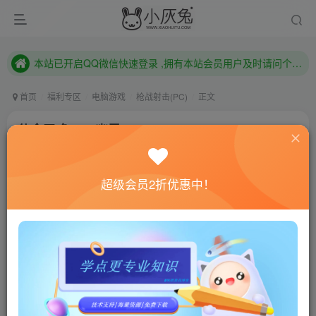
本站已开启QQ微信快速登录 ,拥有本站会员用户及时请问个人中心绑定！
已注册用户及时绑定邮箱,防止忘记资料
本站已开启QQ微信快速登录 ,拥有本站会员用户及时请问个人中心绑定！
首页
福利专区
电脑游戏
枪战射击(PC)
正文
使命召唤10：幽灵/Call of War：Ghosts
小灰兔技术频道
关注
私信
4年前更新
超级会员2折优惠中！
0
577
130
联网教程： 内附教程
单机教程： 内附教程
不懂的话联系客服！！！
游戏介绍
《使命召唤10：幽灵》是一款由Infinity Ward制作
Activision发行的第一人称射击类游戏，游戏主要讲述了一个