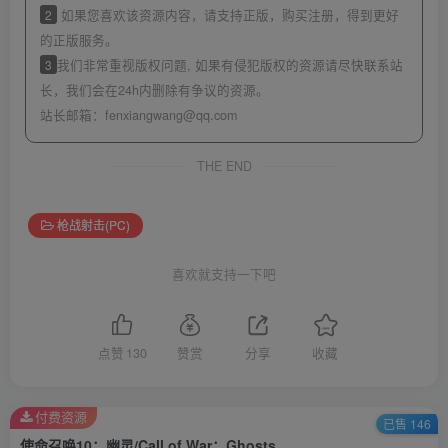
2
如果您喜欢该资源内容，请支持正版，购买注册，得到更好
的正版服务。
3
我们非常重视版权问题, 如果有侵犯版权的资源请尽快联系站
长，我们会在24h内删除有争议的资源。
站长邮箱：
fenxiangwang@qq.com
THE END
枪战射击(PC)
喜欢就支持一下吧
点赞
130
赞赏
分享
收藏
付费资源
已售 146
使命召唤10：幽灵/Call of War：Ghosts