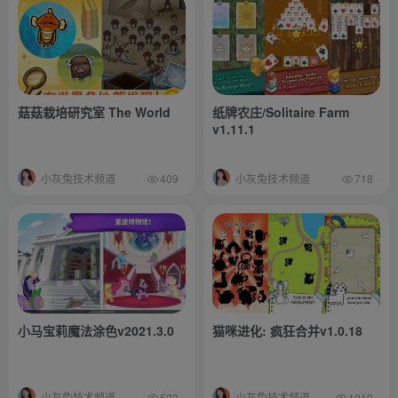
菇菇栽培研究室 The World
纸牌农庄/Solitaire Farm
v1.11.1
小灰兔技术频道
小灰兔技术频道
409
718
小马宝莉魔法涂色v2021.3.0
猫咪进化: 疯狂合并v1.0.18
小灰兔技术频道
小灰兔技术频道
523
1019