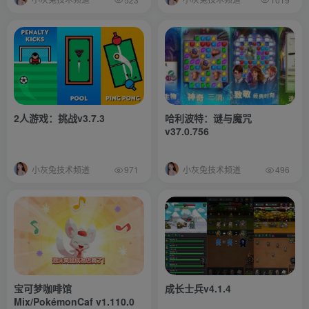
2人游戏：挑战v3.7.3
哈利波特：谜与魔咒
v37.0.756
小灰兔技术频道
小灰兔技术频道
971
496
宝可梦咖啡馆
成长士兵v4.1.4
Mix/PokémonCaf v1.110.0