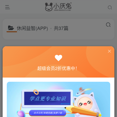
休闲益智(APP)
共37篇
分类
游戏分享
建站资源
福利专区
子分类
绿色软件
电脑游戏
手机游戏
子分类
动作冒险(APP)
体育竞赛(APP)
模拟经营(APP)
飞行射
超级会员2折优惠中！
排序
更新
浏览
随机
召唤神龙/DragonMerge v1.0
企鹅岛v1.40.2