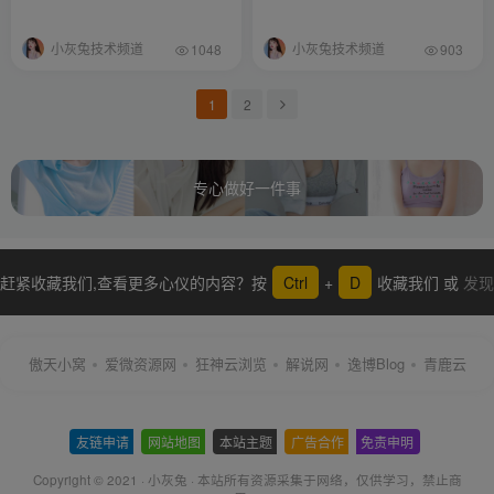
小灰兔技术频道
小灰兔技术频道
1048
903
1
2
专心做好一件事
赶紧收藏我们,查看更多心仪的内容？按
Ctrl
+
D
收藏我们 或
发现
更多
傲天小窝
爱微资源网
狂神云浏览
解说网
逸博Blog
青鹿云
友链申请
-
网站地图
-
本站主题
-
广告合作
-
免责申明
-
Copyright © 2021 ·
小灰兔
·
本站所有资源采集于网络
，仅供学习，禁止商