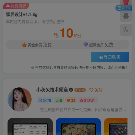
付费资源
已售 15
家居设计v4.1.8g
此内容为付费资源，请付费后查看
10
积分
免费
免费
黄金会员
超级会员
登录购买
当前信息若含有黄赌毒等违法违规不良内容，请点此举报！
小灰兔技术频道
关注
3479
8
33
318W+
平富足的盛世徒然养成一批懦夫，困苦永远是坚强之母