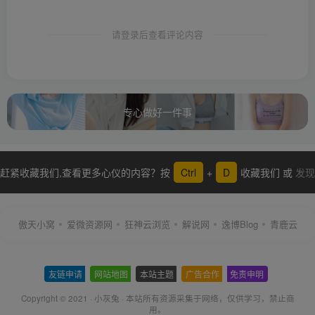
请登录后查看评论内容
专心做好一件事
赶紧收藏我们,查看更多心仪的内容？按
Ctrl
+
D
收藏我们 或
发现
更多
傲天小窝
爱微资源网
狂神云浏览
解说网
逸博Blog
青鹿云
友链申请
-
网站地图
-
本站主题
-
广告合作
-
免责申明
-
Copyright © 2021 ·
小灰兔
·
本站所有资源采集于网络
，仅供学习，禁止商
用。