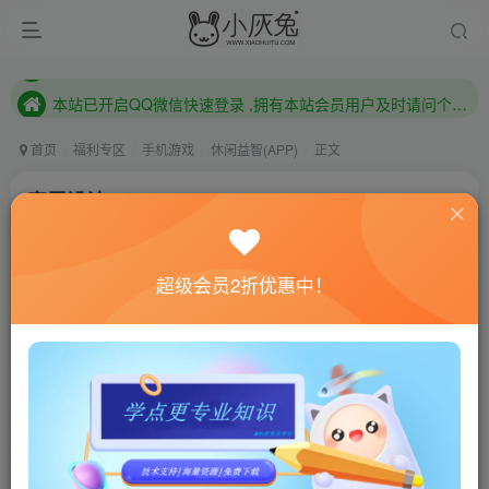
本站已开启QQ微信快速登录 ,拥有本站会员用户及时请问个人中心绑定！
已注册用户及时绑定邮箱,防止忘记资料
本站已开启QQ微信快速登录 ,拥有本站会员用户及时请问个人中心绑定！
首页
福利专区
手机游戏
休闲益智(APP)
正文
家居设计v4.1.8g
小灰兔技术频道
关注
私信
4年前发布
超级会员2折优惠中！
0
976
130
联网教程： 内附教程
单机教程： 内附教程
不懂的话联系客服！！！
游戏介绍
欢迎来到《家居设计改造王》！畅玩这款最佳的《家居
设计》三消益智游戏！成为最佳设计师，通过化腐成奇的家