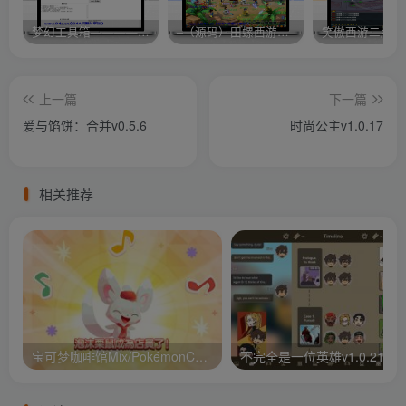
梦幻工具箱————-免费
–（源码）田螺西游9.0 假人摆摊18门派飞升渡劫化圣助战最新BB谛听….
笑傲西游二版-
上一篇
下一篇
爱与馅饼：合并v0.5.6
时尚公主v1.0.17
相关推荐
宝可梦咖啡馆Mix/PokémonCaf v1.110.0
不完全是一位英雄v1.0.21