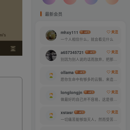
最新会员
mhxy111
关注
一个人相信什么，就会看见什么
a657345721
关注
别因为别人说的话而放弃，把那些话当做加倍努力的动力
ollama
关注
愿你生命中有够多的云翳，来造成一个美丽的黄昏
longlongjn
关注
做最好的自己并不容易，这是很美好的愿望，需要耐心、坚持和毅力
xstasr
关注
一切痛苦能够毁灭人，然而受苦的人也能把痛苦消灭