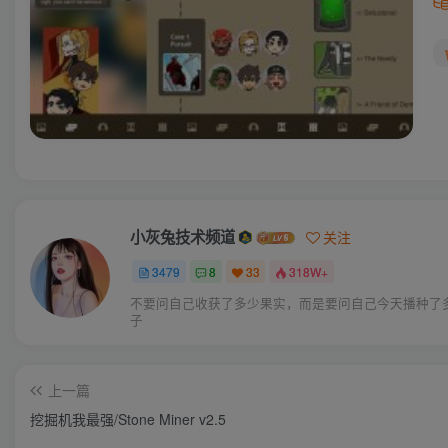
小灰兔技术频道
关注
3479
8
33
318W+
不要问自己收获了多少果实，而是要问自己今天播种了
子
上一篇
挖掘机我最强/Stone Miner v2.5