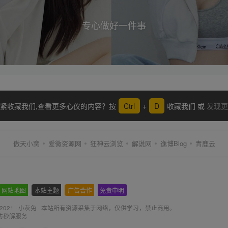
专心做好一件事
紧收藏我们,查看更多心仪的内容？按
Ctrl
+
D
收藏我们 或
发现更
傲天小窝
爱微资源网
狂神云浏览
解说网
逸博Blog
青鹿云
网站地图
-
本站主题
-
广告合作
-
免责申明
-
 2021 ·
小灰兔
·
本站所有资源采集于网络
，仅供学习，禁止商用。
防秒解服务