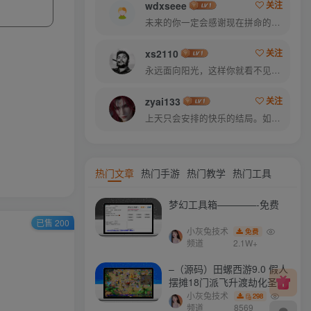
wdxseee
关注
未来的你一定会感谢现在拼命的自己
xs2110
关注
永远面向阳光，这样你就看不见阴影了
zyai133
关注
上天只会安排的快乐的结局。如果不快乐，说明还不是最后结局
热门文章
热门手游
热门教学
热门工具
梦幻工具箱————-免费
已售 200
小灰兔技术
免费
频道
2.1W+
–（源码）田螺西游9.0 假人
摆摊18门派飞升渡劫化圣助
战最新BB谛听….
小灰兔技术
298
频道
8569