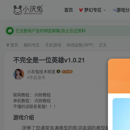
已注册用户及时绑定邮箱,防止忘记资料
首页
梦幻专区
游戏分
本站已开启QQ微信快速登录 ,拥有本站会员用户及时请问个人
已注册用户及时绑定邮箱,防止忘记资料
本站已开启QQ微信快速登录 ,拥有本站会员用户及时请问个人
首页
福利专区
手机游戏
休闲益智(APP)
正文
不完全是一位英雄v1.0.21
小灰兔技术频道
4年前发布
联网教程： 内附教程
单机教程： 内附教程
不懂的话联系客服！！！
游戏介绍
厌倦了您通常充满典型的陈词滥调的典型超级英雄情