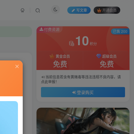
写文章
开通会员
付费资源
已售 200
10
积分
黄金会员
超级会员
免费
免费
私信
当前信息若含有黄赌毒等违法违规不良内容，请
点此举报！
035
70
登录购买
是英雄：视