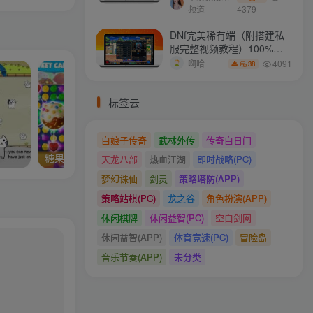
频道
4379
DNf完美稀有端（附搭建私
服完整视频教程）100%可
搭建(附完美端升级补丁)
4091
啊哈
38
标签云
白娘子传奇
武林外传
传奇白日门
8
糖果庄园-家居设计v35.0
天龙八部
热血江湖
即时战略(PC)
梦幻诛仙
剑灵
策略塔防(APP)
策略站棋(PC)
龙之谷
角色扮演(APP)
休闲棋牌
休闲益智(PC)
空白剑网
休闲益智(APP)
体育竞速(PC)
冒险岛
音乐节奏(APP)
未分类