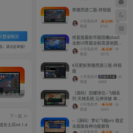
笑傲西游二版-终极版
小灰兔技术
399
频道
5731
登录购买
修复版最新市面田螺plus3
全新UI界面全新高清地图18
容，请点此举报！
门派 修复了后门ggeserver
小灰兔技术
98
打不开
频道
5075
6月更新笑傲西游三版-终极
版
小灰兔技术
会员专属
频道
4998
（源码）田螺排位–飞蛾系
二版-终极版
修复版最新市面田螺plus3 全新UI界面全新高清地图18门派 修复了后门ggeserver打不开
6月更新笑傲西游三版-终极版
列 天梯系统 元神突破 单机
免费 含GM工具
小灰兔技术
98
频道
4900
下一篇
–（源码）梦幻飞蛾pro 稳定
成长士兵v4.1.4
全面版各种功能都有
小灰兔技术
98