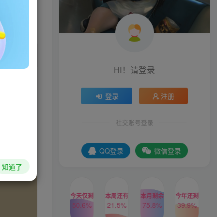
HI！请登录
登录
注册
社交账号登录
QQ登录
微信登录
知道了
今天仅剩
本周还有
本月剩余
今年还剩
50.6%
21.5%
75.8%
39.9%