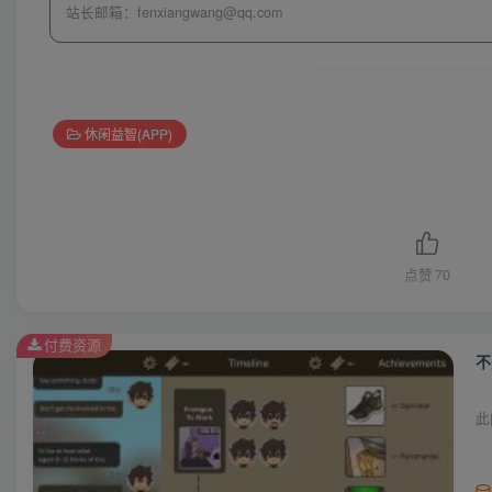
站长邮箱：
fenxiangwang@qq.com
休闲益智(APP)
点赞
70
付费资源
不
此