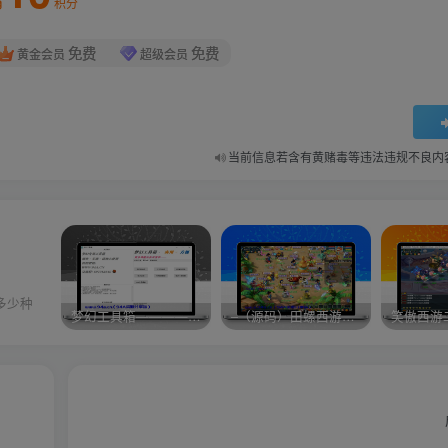
积分
免费
免费
黄金会员
超级会员
当前信息若含有黄赌毒等违法违规不良内
多少种
梦幻工具箱————-免费
–（源码）田螺西游9.0 假人摆摊18门派飞升渡劫化圣助战最新BB谛听….
笑傲西游