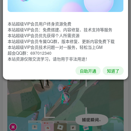
喂养各种各样的动物。了解每种动物的饮食习惯，试试多少
美食才能诱熊出洞。贯穿不同地形，与狐狸作好朋友。捕捉
本站超级VIP会员用户终身资源免费
啄木鸟在树木之间的往返瞬间，静静观望白昼慢慢化作黑
本站超级VIP会员：免费搭建、内容修复、技术支持等服务
夜。
本站超级VIP会员优先获得个人所需资源
本站超级VIP会员专属QQ群，版本修复、更新内容免费下载
本站超级VIP会员技术问题一对一服务，轻松当上GM
谷歌市场售价4.99美元好游戏，付费游戏免费玩！
超会QQ群：697012340
本站资源仅限交流学习，请勿用于非法用途！
游戏截图
自助开通
知道了