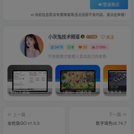
登录购买
当前信息若含有黄赌毒等违法违规不良内容，请点此举报！
小灰兔技术频道
关注
3479
8
33
318W+
只有困难才能使人显出自己的本色
梦幻工具箱————-免费
–（源码）田螺西游9.0 假人摆摊18门派飞升渡劫化圣助战最新BB谛听….
笑傲西游二版-
上一篇
下一篇
金枪鱼GO v1.0.3
数字填色v2.74.7