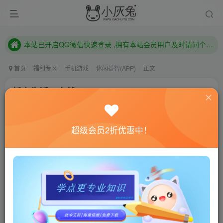
已注册用户及时绑定邮箱,防止忘记资料
本站已开启QQ微信快速登录 ,拥有本站会员用户及时请问个人中心绑定！
已注册用户及时绑定邮箱,防止忘记资料
本站已开启QQ微信快速登录 ,拥有本站会员用户及时请问个人中心绑定！
首页
福利专区
手机游戏
休闲益智(APP)
正文
托卡生活：自然v2.0
小灰兔技术频道
关注
私信
4年前发布
超级会员2折优惠中！
0
553
129
联网教程： 内附教程
单机教程： 内附教程
不懂的话联系客服！！！
游戏介绍
塑造大自然，观察它的演化过程。种植树木，收获森
林。矗立高山，欣赏奇妙景观。摘浆果，采蘑菇，收坚果，