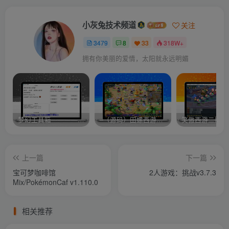
小灰兔技术频道
关注
3479
8
33
318W+
拥有你美丽的爱情，太阳就永远明媚
梦幻工具箱————-免费
–（源码）田螺西游9.0 假人摆摊18门派飞升渡劫化圣助战最新BB谛听….
笑傲西游二版-
上一篇
下一篇
宝可梦咖啡馆
2人游戏：挑战v3.7.3
Mix/PokémonCaf v1.110.0
相关推荐