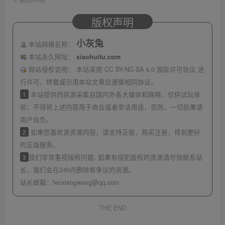
版权声明
小灰兔
本站网络名称：
本站永久网址：
xiaohuitu.com
网站侵权说明：
本站采用 CC BY-NC-SA 4.0 国际许可协议 进
行许可，转载或引用本站文章应遵循相同协议。
1
本站提供的资源采集自国内外各大媒体和网络，仅供试玩体
验；不得将上述内容用于商业或者非法用途，否则，一切后果请
用户自负。
2
如果您喜欢该资源内容，请支持正版，购买注册，得到更好
的正版服务。
3
我们非常重视版权问题, 如果有侵犯版权的资源请尽快联系站
长，我们会在24h内删除有争议的资源。
站长邮箱：
fenxiangwang@qq.com
THE END