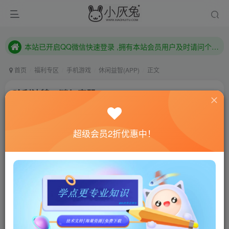
本站已开启QQ微信快速登录 ,拥有本站会员用户及时请问个人中心绑定！
已注册用户及时绑定邮箱,防止忘记资料
本站已开启QQ微信快速登录 ,拥有本站会员用户及时请问个人中心绑定！
首页
福利专区
手机游戏
休闲益智(APP)
正文
哈利波特：谜与魔咒v37.0.756
小灰兔技术频道
关注
私信
4年前发布
超级会员2折优惠中！
0
496
97
联网教程： 内附教程
单机教程： 内附教程
不懂的话联系客服！！！
游戏介绍
来体验前所未有的《哈利‧波特》魔法和奇迹吧！ 体验
这款最奇妙的三消手游，准备好施放法术、智胜挑战并感受