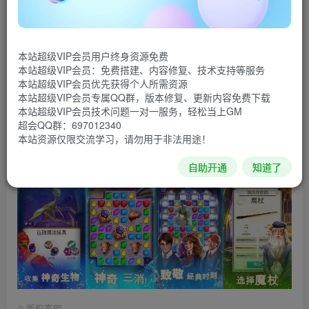
妙不可言的魔法世界！来证明你的三消能力吧。完成关卡来
升级，解锁新魔咒和魔法能力，这些都会在今后帮助你完成
本站超级VIP会员用户终身资源免费
更加困难的三消关卡。在准备好迎接前方的魔法棘手挑战
本站超级VIP会员：免费搭建、内容修复、技术支持等服务
时，抓住机会升级你的魔咒。
本站超级VIP会员优先获得个人所需资源
本站超级VIP会员专属QQ群，版本修复、更新内容免费下载
本站超级VIP会员技术问题一对一服务，轻松当上GM
已修改锁定金币，爱心，道具，如果没显示，购买一次
超会QQ群：697012340
爱心即可看到。会回档，请断网运行！
本站资源仅限交流学习，请勿用于非法用途！
游戏截图
自助开通
知道了
©
版权声明