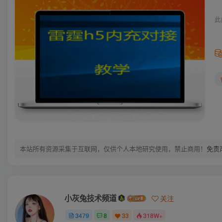
此
本站所有资源采集于互联网，仅供个人本地研究使用，禁止商用！
免责
小灰兔技术频道
关注
3479
8
33
318W+