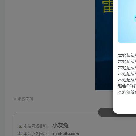
本站超级
本站超级
本站超级
本站超级
本站超级
超会QQ群：
本站资源
©
版权声明
小灰兔
本站网络名称：
本站永久网址：
xiaohuitu.com