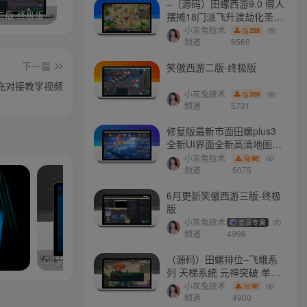
–（源码）田螺西游9.0 假人
二版-终极版
修复版最新市面田螺plus3 全新UI界面全新高清地图18门派 修复了后门ggeserver打不开
6月更新笑傲西游三版-终极版
摆摊18门派飞升渡劫化圣助
战最新BB谛听….
小灰兔技术
298
频道
8569
下一篇
笑傲西游二版-终极版
充对接教学视频
小灰兔技术
399
频道
5731
修复版最新市面田螺plus3
全新UI界面全新高清地图18
门派 修复了后门ggeserver
小灰兔技术
98
打不开
频道
5075
6月更新笑傲西游三版-终极
版
小灰兔技术
会员专属
频道
4998
（源码）田螺排位–飞蛾系
08梦幻搭建和修改ip（视频教学）
素材全方位教程
列 天梯系统 元神突破 单机
免费 含GM工具
小灰兔技术
98
频道
4900