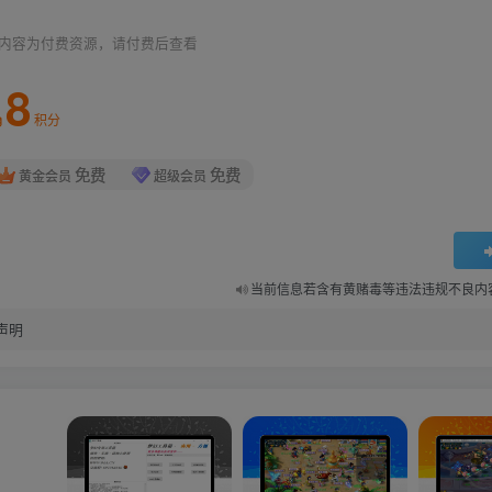
内容为付费资源，请付费后查看
8
积分
免费
免费
黄金会员
超级会员
当前信息若含有黄赌毒等违法违规不良内
声明