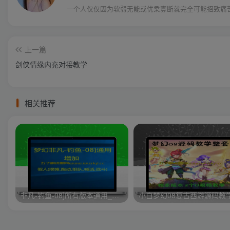
一个人仅仅因为软弱无能或优柔寡断就完全可能招致痛
上一篇
剑侠情缘内充对接教学
相关推荐
非凡-钓鱼-08]所有版本通用_假人(摆摊,跑动,组队,喊话,战斗)