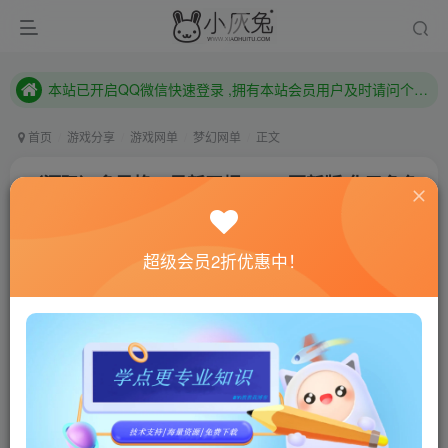
已注册用户及时绑定邮箱,防止忘记资料
本站已开启QQ微信快速登录 ,拥有本站会员用户及时请问个人中心绑定！
已注册用户及时绑定邮箱,防止忘记资料
本站已开启QQ微信快速登录 ,拥有本站会员用户及时请问个人中心绑定！
首页
游戏分享
游戏网单
梦幻网单
正文
（源码）多风格UI最新田螺plus4更新版 化圣角色
小灰兔技术频道
关注
私信
4年前更新
超级会员2折优惠中！
3186
8
联网教程： 内附教程
单机教程： 内附教程
不懂的话联系客服！！！
单机免费
链接：https://pan.baidu.com/s/1ckie5-Qjp0-Kqifqw-HDOA
提取码：idu4