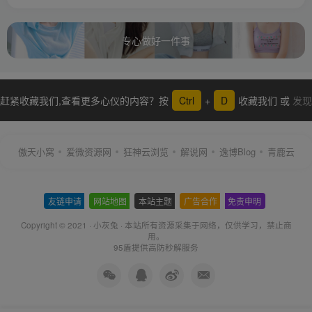
专心做好一件事
赶紧收藏我们,查看更多心仪的内容？按
Ctrl
+
D
收藏我们 或
发现
更多
傲天小窝
爱微资源网
狂神云浏览
解说网
逸博Blog
青鹿云
友链申请
-
网站地图
-
本站主题
-
广告合作
-
免责申明
-
Copyright © 2021 ·
小灰兔
·
本站所有资源采集于网络
，仅供学习，禁止商
用。
95盾提供高防秒解服务