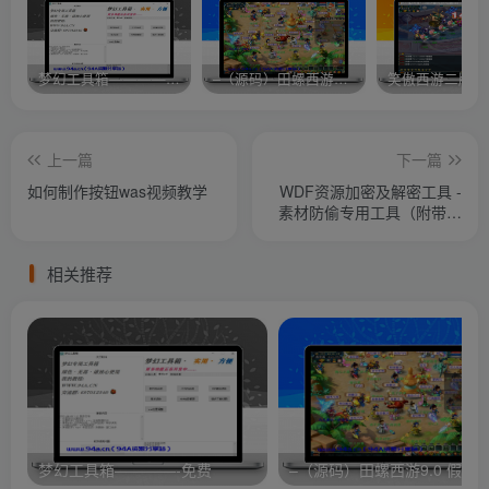
梦幻工具箱————-免费
–（源码）田螺西游9.0 假人摆摊18门派飞升渡劫化圣助战最新BB谛听….
笑傲西游二版-
上一篇
下一篇
如何制作按钮was视频教学
WDF资源加密及解密工具 -
素材防偷专用工具（附带教
程）
相关推荐
梦幻工具箱————-免费