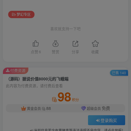
梦幻专区
喜欢就支持一下吧
点赞
6
赞赏
分享
收藏
付费资源
已售 140
（源码）据说价值8000元的飞蛾端
此内容为付费资源，请付费后查看
98
积分
88
免费
黄金会员
超级会员
登录购买
当前信息若含有黄赌毒等违法违规不良内容，请点此举报！