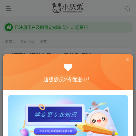
已注册用户及时绑定邮箱,防止忘记资料
本站已开启QQ微信快速登录 ,拥有本站会员用户及时请问个人中心绑定！
已注册用户及时绑定邮箱,防止忘记资料
本站已开启QQ微信快速登录 ,拥有本站会员用户及时请问个人中心绑定！
首页
梦幻专区
正文
（源码）据说价值8000元的飞蛾端
小灰兔技术频道
关注
私信
4年前更新
超级会员2折优惠中！
2030
6
联网教程： 内附教程
单机教程： 内附教程
不懂的话联系客服！！！
[wm_green]祥瑞很好看[/wm_green]