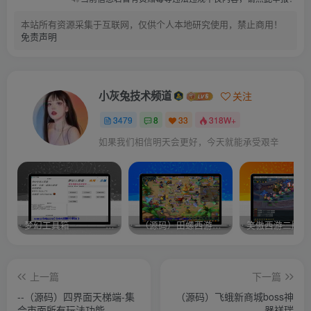
本站所有资源采集于互联网，仅供个人本地研究使用，禁止商用！
免责声明
小灰兔技术频道
关注
3479
8
33
318W+
如果我们相信明天会更好，今天就能承受艰辛
梦幻工具箱————-免费
–（源码）田螺西游9.0 假人摆摊18门派飞升渡劫化圣助战最新BB谛听….
笑傲西游二版-
上一篇
下一篇
--（源码）四界面天梯端-集
（源码）飞蛾新商城boss神
合市面所有玩法功能
器祥瑞