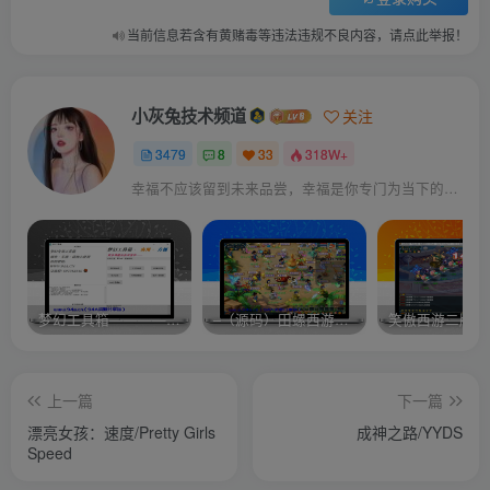
当前信息若含有黄赌毒等违法违规不良内容，请点此举报！
小灰兔技术频道
关注
3479
8
33
318W+
幸福不应该留到未来品尝，幸福是你专门为当下的自己所准备的
梦幻工具箱————-免费
–（源码）田螺西游9.0 假人摆摊18门派飞升渡劫化圣助战最新BB谛听….
笑傲西游二版-
上一篇
下一篇
漂亮女孩：速度/Pretty Girls
成神之路/YYDS
Speed