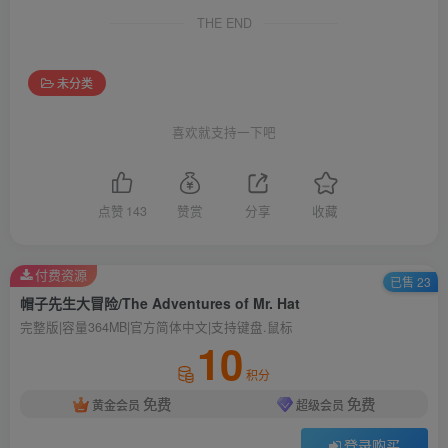
THE END
未分类
喜欢就支持一下吧
点赞
143
赞赏
分享
收藏
付费资源
已售 23
帽子先生大冒险/The Adventures of Mr. Hat
完整版|容量364MB|官方简体中文|支持键盘.鼠标
10
积分
免费
免费
黄金会员
超级会员
登录购买