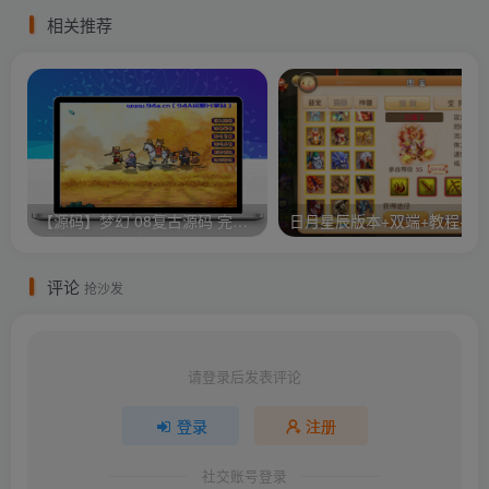
相关推荐
【源码】梦幻 08复古源码 完整客户端 服务端GGE源码
日月星辰版本+双
评论
抢沙发
请登录后发表评论
登录
注册
社交账号登录