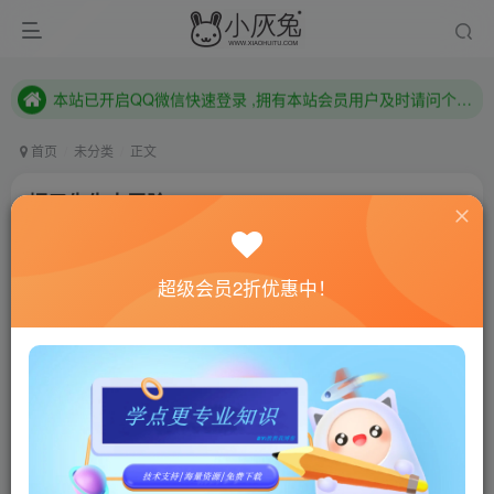
本站已开启QQ微信快速登录 ,拥有本站会员用户及时请问个人中心绑定！
已注册用户及时绑定邮箱,防止忘记资料
本站已开启QQ微信快速登录 ,拥有本站会员用户及时请问个人中心绑定！
首页
未分类
正文
帽子先生大冒险/The Adventures of Mr. Hat
小灰兔技术频道
关注
私信
4年前发布
超级会员2折优惠中！
0
532
143
联网教程： 内附教程
单机教程： 内附教程
不懂的话联系客服！！！
本站的资源转载自国内外各大媒体和网络，仅供试玩体
验。如果您喜欢该游戏内容，请支持正版
→→→
正版购买
游戏介绍