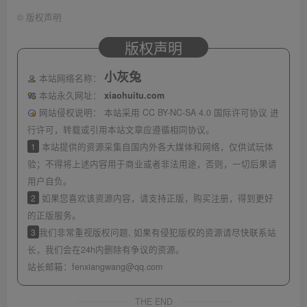
©
版权声明
版权声明
小灰兔
本站网络名称：
本站永久网址：
xiaohuitu.com
网站侵权说明：
本站采用 CC BY-NC-SA 4.0 国际许可协议 进
行许可，转载或引用本站文章应遵循相同协议。
1
本站提供的资源采集自国内外各大媒体和网络，仅供试玩体
验；不得将上述内容用于商业或者非法用途，否则，一切后果请
用户自负。
2
如果您喜欢该资源内容，请支持正版，购买注册，得到更好
的正版服务。
3
我们非常重视版权问题, 如果有侵犯版权的资源请尽快联系站
长，我们会在24h内删除有争议的资源。
站长邮箱：
fenxiangwang@qq.com
THE END