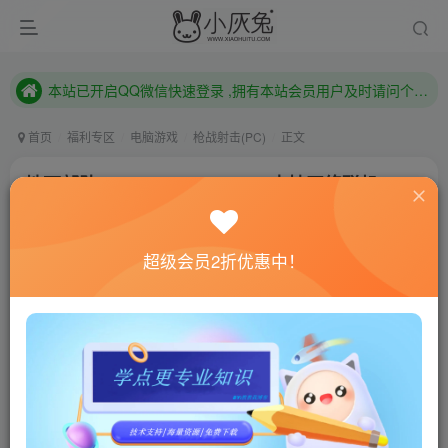
本站已开启QQ微信快速登录 ,拥有本站会员用户及时请问个人中心绑定！
已注册用户及时绑定邮箱,防止忘记资料
本站已开启QQ微信快速登录 ,拥有本站会员用户及时请问个人中心绑定！
首页
福利专区
电脑游戏
枪战射击(PC)
正文
地面部队/GROUND BRANCH/支持网络联机
小灰兔技术频道
关注
私信
4年前更新
超级会员2折优惠中！
0
516
185
联网教程： 内附教程
单机教程： 内附教程
不懂的话联系客服！！！
本站的资源转载自国内外各大媒体和网络，仅供试玩体
验。如果您喜欢该游戏内容，请支持正版
→→→
正版购买
游戏介绍