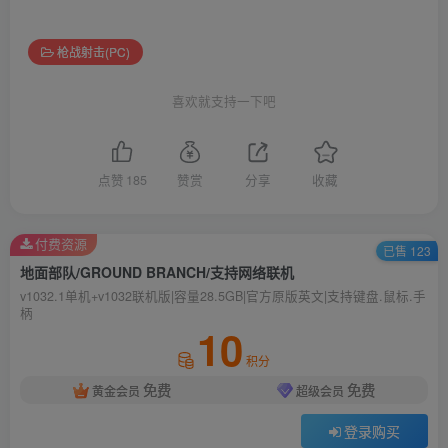
枪战射击(PC)
喜欢就支持一下吧
点赞
185
赞赏
分享
收藏
付费资源
已售 123
地面部队/GROUND BRANCH/支持网络联机
v1032.1单机+v1032联机版|容量28.5GB|官方原版英文|支持键盘.鼠标.手
柄
10
积分
免费
免费
黄金会员
超级会员
登录购买