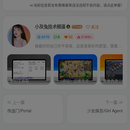
当前信息若含有黄赌毒等违法违规不良内容，请点此举报！
小灰兔技术频道
关注
3479
8
33
318W+
做最好的自己并不容易，这是很美好的愿望，需要耐心、坚持和毅力
梦幻工具箱————-免费
–（源码）田螺西游9.0 假人摆摊18门派飞升渡劫化圣助战最新BB谛听….
笑傲西游二版-
上一篇
下一篇
传送门/Portal
少女探员/Girl Agent