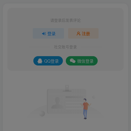
请登录后发表评论
登录
注册
社交账号登录
QQ登录
微信登录