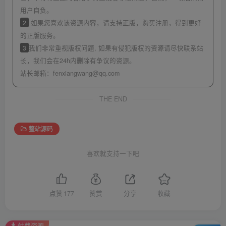
用户自负。
2
如果您喜欢该资源内容，请支持正版，购买注册，得到更好
的正版服务。
3
我们非常重视版权问题, 如果有侵犯版权的资源请尽快联系站
长，我们会在24h内删除有争议的资源。
站长邮箱：
fenxiangwang@qq.com
THE END
整站源码
喜欢就支持一下吧
点赞
177
赞赏
分享
收藏
付费资源