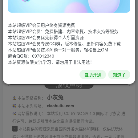
本站超级VIP会员用户终身资源免费
本站超级VIP会员：免费搭建、内容修复、技术支持等服务
本站超级VIP会员优先获得个人所需资源
本站超级VIP会员专属QQ群，版本修复、更新内容免费下载
本站超级VIP会员技术问题一对一服务，轻松当上GM
超会QQ群：697012340
本站资源仅限交流学习，请勿用于非法用途！
©
版权声明
自助开通
知道了
版权声明
小灰兔
本站网络名称：
本站永久网址：
xiaohuitu.com
网站侵权说明：
本站采用 CC BY-NC-SA 4.0 国际许可协议 进
行许可，转载或引用本站文章应遵循相同协议。
1
本站提供的资源采集自国内外各大媒体和网络，仅供试玩体
验；不得将上述内容用于商业或者非法用途，否则，一切后果请