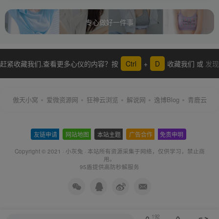
专心做好一件事
赶紧收藏我们,查看更多心仪的内容？按
Ctrl
+
D
收藏我们 或
发现
更多
傲天小窝
爱微资源网
狂神云浏览
解说网
逸博Blog
青鹿云
友链申请
-
网站地图
-
本站主题
-
广告合作
-
免责申明
-
Copyright © 2021 ·
小灰兔
·
本站所有资源采集于网络
，仅供学习，禁止商
用。
95盾提供高防秒解服务
192