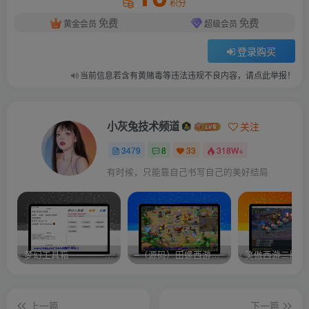
积分
免费
免费
黄金会员
超级会员
登录购买
当前信息若含有黄赌毒等违法违规不良内容，请点此举报！
小灰兔技术频道
关注
3479
8
33
318W+
有时候，只能靠自己书写自己的美好结局
梦幻工具箱————-免费
–（源码）田螺西游9.0 假人摆摊18门派飞升渡劫化圣助战最新BB谛听….
笑傲西游二版-
上一篇
下一篇