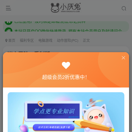
本站已开启QQ微信快速登录 ,拥有本站会员用户及时请问个人中心绑定！
已注册用户及时绑定邮箱,防止忘记资料
本站已开启QQ微信快速登录 ,拥有本站会员用户及时请问个人中心绑定！
首页
福利专区
电脑游戏
动作冒险(PC)
正文
迷之冒险：重制版/Phoenotopia: Awakening
小灰兔技术频道
关注
私信
4年前更新
超级会员2折优惠中！
0
917
192
联网教程： 内附教程
单机教程： 内附教程
不懂的话联系客服！！！
本站的资源转载自国内外各大媒体和网络，仅供试玩体
验。如果您喜欢该游戏内容，请支持正版
→→→
正版购买
游戏介绍