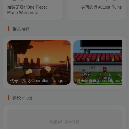
海贼无双4/One Piece:
失落的遗迹/Lost Ruins
Pirate Warriors 4
相关推荐
代号：探戈/Operation: Tango/支持网络联机
鸭王争
评论
抢沙发
请登录后发表评论