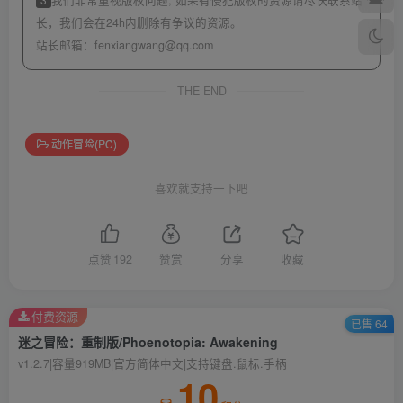
长，我们会在24h内删除有争议的资源。
站长邮箱：
fenxiangwang@qq.com
THE END
动作冒险(PC)
喜欢就支持一下吧
点赞
192
赞赏
分享
收藏
付费资源
已售 64
迷之冒险：重制版/Phoenotopia: Awakening
v1.2.7|容量919MB|官方简体中文|支持键盘.鼠标.手柄
10