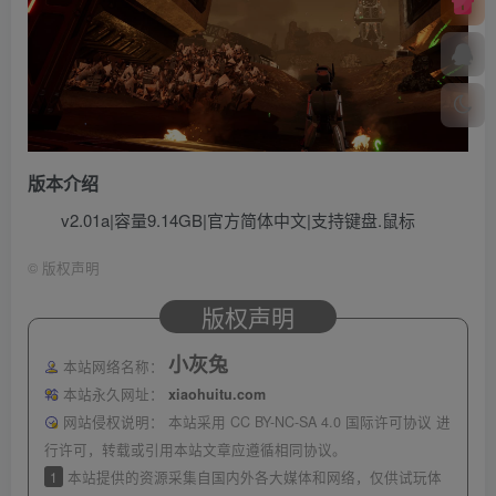
版本介绍
v2.01a|容量9.14GB|官方简体中文|支持键盘.鼠标
©
版权声明
版权声明
小灰兔
本站网络名称：
本站永久网址：
xiaohuitu.com
网站侵权说明：
本站采用 CC BY-NC-SA 4.0 国际许可协议 进
行许可，转载或引用本站文章应遵循相同协议。
1
本站提供的资源采集自国内外各大媒体和网络，仅供试玩体