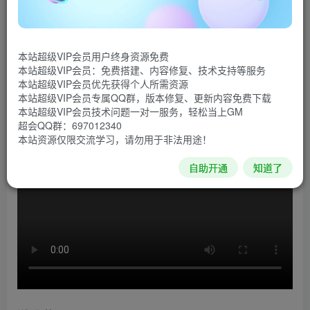
《防御纪元》是一款由Battlecruiser Games制作并发行
的策略塔防游戏。防御时代的游戏背景设定在危险的古代世
本站超级VIP会员用户终身资源免费
界，玩家需要指挥强大的战士对抗恐龙，保护部落。该游戏
本站超级VIP会员：免费搭建、内容修复、技术支持等服务
最大的特色是游戏中包含100多个具有不同能力的敌人以及
本站超级VIP会员优先获得个人所需资源
本站超级VIP会员专属QQ群，版本修复、更新内容免费下载
24种独特的塔，68个升级选项。
本站超级VIP会员技术问题一对一服务，轻松当上GM
超会QQ群：697012340
游戏视频
本站资源仅限交流学习，请勿用于非法用途！
自助开通
知道了