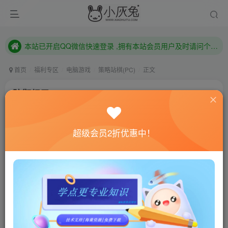
本站已开启QQ微信快速登录 ,拥有本站会员用户及时请问个人中心绑定！
已注册用户及时绑定邮箱,防止忘记资料
本站已开启QQ微信快速登录 ,拥有本站会员用户及时请问个人中心绑定！
首页
福利专区
电脑游戏
策略站棋(PC)
正文
防御纪元/Age of Defense
小灰兔技术频道
关注
私信
4年前更新
超级会员2折优惠中！
0
549
52
联网教程： 内附教程
单机教程： 内附教程
不懂的话联系客服！！！
本站的资源转载自国内外各大媒体和网络，仅供试玩体
验。如果您喜欢该游戏内容，请支持正版
→→→
正版购买
游戏介绍