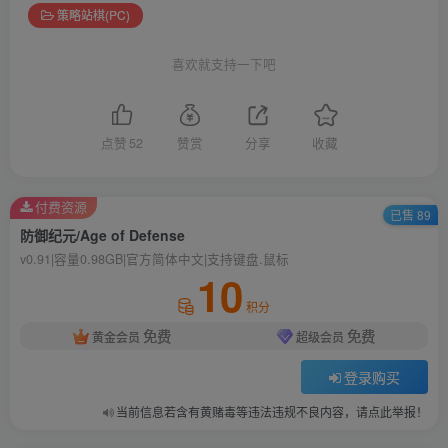
策略站棋(PC)
喜欢就支持一下吧
点赞
52
赞赏
分享
收藏
付费资源
已售 89
防御纪元/Age of Defense
v0.91|容量0.98GB|官方简体中文|支持键盘.鼠标
10
积分
免费
免费
黄金会员
超级会员
登录购买
当前信息若含有黄赌毒等违法违规不良内容，请点此举报！