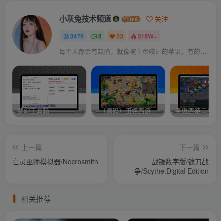
小灰兔技术频道
关注
3479
8
33
318W+
每个人都会有缺陷，就像被上帝咬过的苹果，有的人缺陷比较大，正是因为上帝特别喜欢他的芬芳
梦幻工具箱————-免费
–（源码）田螺西游9.0 假人摆摊18门派飞升渡劫化圣助战最新BB谛听….
笑傲西游二版-
上一篇
下一篇
亡灵巫师模拟器/Necrosmith
战镰数字版/镰刀战
争/Scythe:Digital Edition
相关推荐